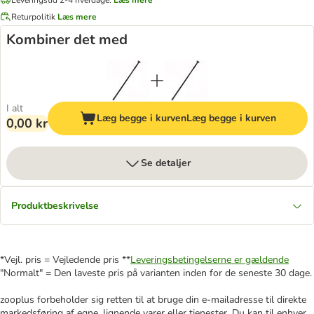
Returpolitik
Læs mere
Kombiner det med
I alt
Læg begge i kurven
Læg begge i kurven
0,00 kr
Se detaljer
Produktbeskrivelse
*Vejl. pris = Vejledende pris **
Leveringsbetingelserne er gældende
"Normalt" = Den laveste pris på varianten inden for de seneste 30 dage.
zooplus forbeholder sig retten til at bruge din e-mailadresse til direkte
markedsføring af egne, lignende varer eller tjenester. Du kan til enhver