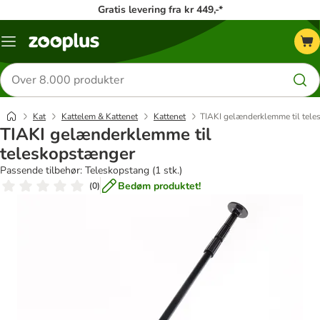
Gratis levering fra kr 449,-*
Menu
kategori
Søg
efter
produkter
Kat
Kattelem & Kattenet
Kattenet
TIAKI gelænderklemme til tel
TIAKI gelænderklemme til
teleskopstænger
Passende tilbehør: Teleskopstang (1 stk.)
Bedøm produktet!
(
0
)