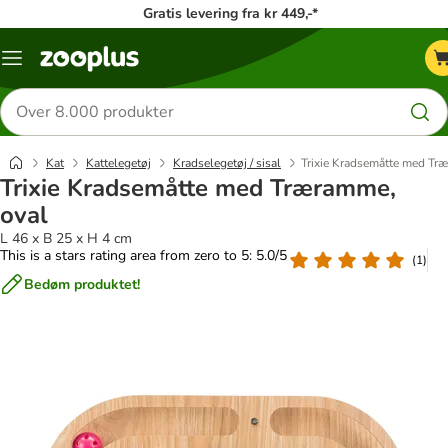
Gratis levering fra kr 449,-*
Menu
kategori
Søg
efter
produkter
Kat
Kattelegetøj
Kradselegetøj / sisal
Trixie Kradsemåtte med Tr
Trixie Kradsemåtte med Træramme,
oval
L 46 x B 25 x H 4 cm
This is a stars rating area from zero to 5: 5.0/5
(
1
)
Bedøm produktet!