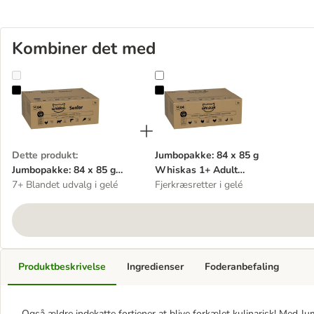
Kombiner det med
Jumbopakke: 84 x 85 g Whiskas Senior portionsposer
Jumbopakke: 84 x 85 g Whiskas 1
Dette produkt
:
Jumbopakke: 84 x 85 g
Jumbopakke: 84 x 85 g
Whiskas 1+ Adult
Whiskas Senior
7+ Blandet udvalg i gelé
portionsposer
Fjerkræsretter i gelé
portionsposer
Produktbeskrivelse
Ingredienser
Foderanbefaling
Også ældre indekatte fortjener at blive forkælet kulinarisk! Med 