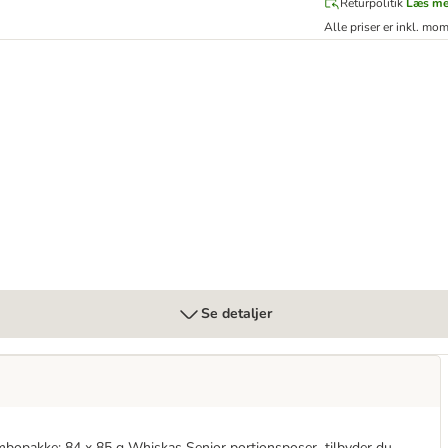
Returpolitik
Læs m
Alle priser er inkl. mo
+ Adult portionsposer
Se detaljer
Jumbopakke: 84 x 85 g Whiskas Senior portionsposer tilbyder du