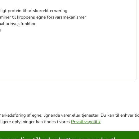
igt protein til artskorrekt ernæring
aminer til kroppens egne forsvarsmekanismer
al urinvejsfunktion
n
e markedsføring af egne, lignende varer eller tjenester. Du kan til enhve
rligere oplysninger kan findes i vores
Privatlivspolitik