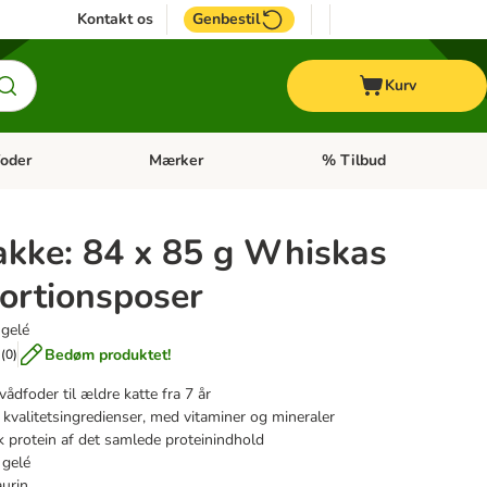
Kontakt os
Genbestil
Kurv
oder
Mærker
% Tilbud
tegori menu: Hest
Åben kategori menu: Diætfoder
Åben kategori menu: Mærk
kke: 84 x 85 g Whiskas
portionsposer
 gelé
Bedøm produktet!
(
0
)
vådfoder til ældre katte fra 7 år
f kvalitetsingredienser, med vitaminer og mineraler
 protein af det samlede proteinindhold
 gelé
aurin