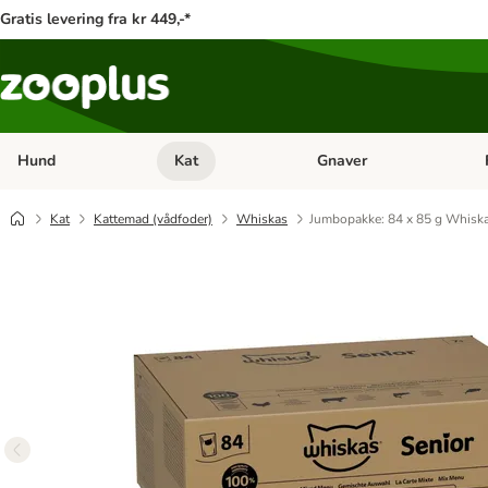
Gratis levering fra kr 449,-*
Hund
Kat
Gnaver
Åben kategori menu: Hund
Åben kategori menu: Kat
Åb
Kat
Kattemad (vådfoder)
Whiskas
Jumbopakke: 84 x 85 g Whiska