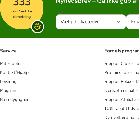
333
Nyhedsbrev – Gå ikke glip af
zooPoint for
tilmelding
Vælg dit kæledyr
Service
Fordelsprogr
Mit zooplus
zooplus Club – L
Kontakt/Hjælp
Præmieshop – ind
Levering
zooplus Relax – 
Magasin
Opdrætterrabat –
Bæredygtighed
zooplus Affiliate
10% rabat til dyr
Dyrevelfærd hos 