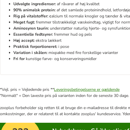
Udvalgte ingredienser:
af råvarer af høj kvalitet
90% animalsk protein:
af det samlede proteinindhold, letfordøjel
Rig på vitalstoffer: c
alcium til normale knogler og tænder & vit
Meget fugt:
fremmer tilstrækkeligt væskeindtag, vigtigt for norm
Aminosyren taurin:
understøtter naturlig hjerte- og synsfunktio
Essentielle fedtsyrer:
fremmer hud og pels
Høj accept:
ekstra lækkert
Praktisk forportioneret:
i pose
Variation i skålen:
mixpakke med fire forskellige varianter
Fri for
kunstige farve- og konserveringsmidler
*Vejl. pris = Vejledende pris **
Leveringsbetingelserne er gældende
"Normalt" = Den laveste pris på varianten inden for de seneste 30 dage.
zooplus forbeholder sig retten til at bruge din e-mailadresse til direkt
omkostninger, der er relateret til at kontakte zooplus' kundeservice. Yde