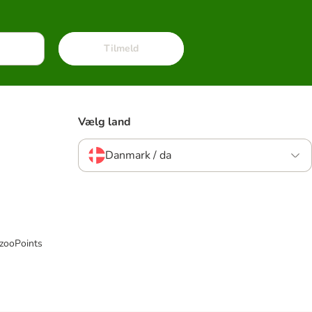
Tilmeld
Vælg land
Danmark / da
 zooPoints