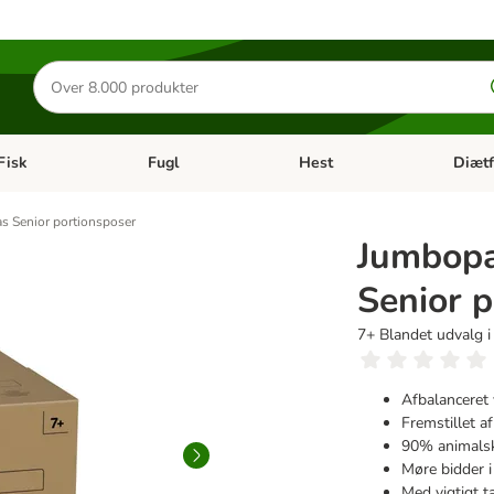
Søg
efter
produkter
Fisk
Fugl
Hest
Diætf
en kategori menu: Gnaver
Åben kategori menu: Fisk
Åben kategori menu: Fugl
Åben ka
s Senior portionsposer
Jumbopa
Senior 
7+ Blandet udvalg i
Afbalanceret 
Fremstillet a
90% animalsk
Møre bidder i
Med vigtigt t