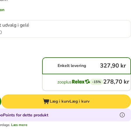
ion
 udvalg i gelé
0
327,90 kr
Enkelt levering
278,70 kr
-15%
Læg i kurv
Læg i kurv
oPoints for dette produkt
erdage.
Læs mere