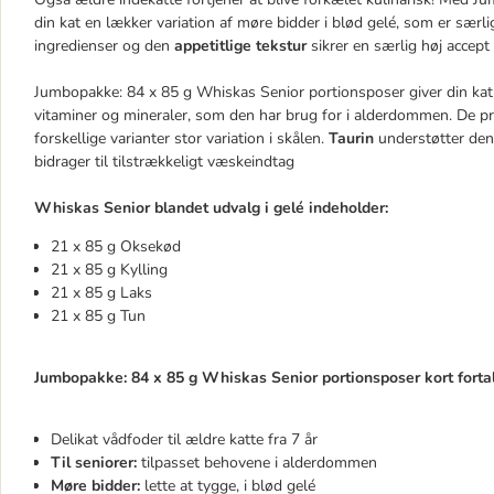
din kat en lækker variation af møre bidder i blød gelé, som er særlig
ingredienser og den
appetitlige tekstur
sikrer en særlig høj accept 
Jumbopakke: 84 x 85 g Whiskas Senior portionsposer giver din ka
vitaminer og mineraler, som den har brug for i alderdommen. De pra
forskellige varianter stor variation i skålen.
Taurin
understøtter den
bidrager til tilstrækkeligt væskeindtag​
Whiskas Senior blandet udvalg i gelé indeholder:
21 x 85 g Oksekød
21 x 85 g Kylling
21 x 85 g Laks
21 x 85 g Tun
Jumbopakke: 84 x 85 g Whiskas Senior portionsposer kort fortal
Delikat vådfoder til ældre katte fra 7 år
Til seniorer:
tilpasset behovene i alderdommen
Møre bidder:
lette at tygge, i blød gelé