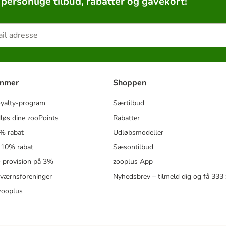
 personlige tilbud, rabatter og gavekort!
ammer
Shoppen
oyalty-program
Særtilbud
løs dine zooPoints
Rabatter
5% rabat
Udløbsmodeller
 10% rabat
Sæsontilbud
 – provision på 3%
zooplus App
eværnsforeninger
Nyhedsbrev – tilmeld dig og få 333
zooplus