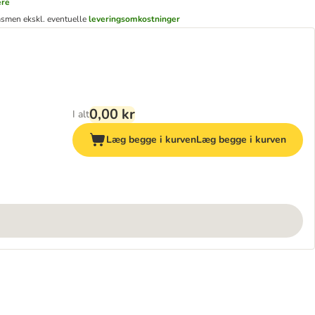
ere
ms
men ekskl. eventuelle
leveringsomkostninger
0,00 kr
I alt
Læg begge i kurven
Læg begge i kurven