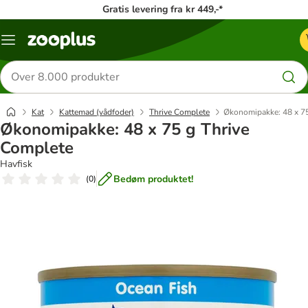
Gratis levering fra kr 449,-*
Menu
kategori
Søg
efter
produkter
Kat
Kattemad (vådfoder)
Thrive Complete
Økonomipakke: 48 x 75
Økonomipakke: 48 x 75 g Thrive
Complete
Havfisk
Bedøm produktet!
(
0
)