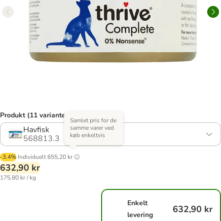
Produkt (11 varianter)
Samlet pris for de
samme varer ved
Havfisk
køb enkeltvis
568813.3
-3.4%
Individuelt
655,20 kr
632,90 kr
175,80 kr / kg
Enkelt
632,90 kr
levering