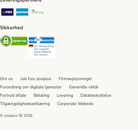
Leveringspartnere
GLS Shipping Method
Postnord Shipping Method
Bring Shipping Method
Sikkerhed
Security
Security
Om os
Job hos zooplus
Firmaoplysninger
Forordning om digitale tjenester
Generelle vilkår
Fortryd aftale
Betaling
Levering
Databeskyttelse
Tilgængelighedserklæring
Corporate Website
© zooplus SE
2026