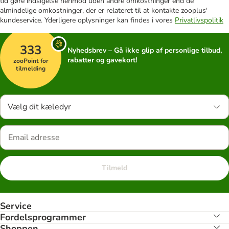
tid gøre indsigelse herimod uden andre omkostninger end de
almindelige omkostninger, der er relateret til at kontakte zooplus'
kundeservice. Yderligere oplysninger kan findes i vores
Privatlivspolitik
333
Nyhedsbrev – Gå ikke glip af personlige tilbud,
rabatter og gavekort!
zooPoint for
tilmelding
Vælg dit kæledyr
Tilmeld
Service
Fordelsprogrammer
Shoppen