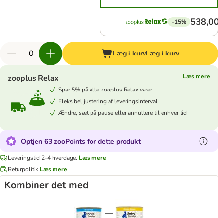
538,00
-15%
Læg i kurv
Læg i kurv
Læs mere
zooplus Relax
Spar 5% på alle zooplus Relax varer
Fleksibel justering af leveringsinterval
Ændre, sæt på pause eller annullere til enhver tid
Optjen 63 zooPoints for dette produkt
Leveringstid 2-4 hverdage.
Læs mere
Returpolitik
Læs mere
Kombiner det med