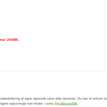
mmer 293985
.
e markedsføring af egne, lignende varer eller tjenester. Du kan til enhve
rligere oplysninger kan findes i vores
Privatlivspolitik