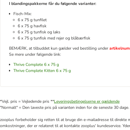
I blandingspakkerne får du følgende varianter:
Fisch-Mix:
6 x 75 g tunfilet
6 x 75 g havfisk
6 x 75 g tunfisk og laks
6 x 75 g tunfisk med rejer og blåbærfisk
BEMÆRK, at tilbuddet kun gælder ved bestilling under
artikelnu
Se mere under følgende link:
Thrive Complete 6 x 75 g
Thrive Complete Kitten 6 x 75 g
*Vejl. pris = Vejledende pris **
Leveringsbetingelserne er gældende
"Normalt" = Den laveste pris på varianten inden for de seneste 30 dage.
zooplus forbeholder sig retten til at bruge din e-mailadresse til direkt
omkostninger, der er relateret til at kontakte zooplus' kundeservice. Yde