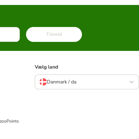
Tilmeld
Vælg land
Danmark / da
 zooPoints