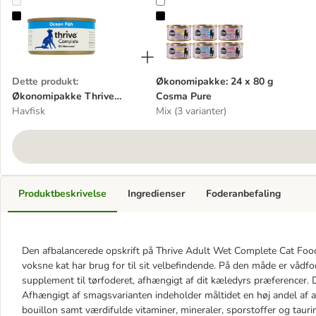
Økonomipakke Thrive Complete 24 x 75 g
Økonomipakke: 24 x 80 g Cosma 
Dette produkt
:
Økonomipakke: 24 x 80 g
Økonomipakke Thrive
Cosma Pure
Complete 24 x 75 g
Havfisk
Mix (3 varianter)
Produktbeskrivelse
Ingredienser
Foderanbefaling
Den afbalancerede opskrift på Thrive Adult Wet Complete Cat Food 
voksne kat har brug for til sit velbefindende. På den måde er vådfo
supplement til tørfoderet, afhængigt af dit kæledyrs præferencer. 
Afhængigt af smagsvarianten indeholder måltidet en høj andel af ar
bouillon samt værdifulde vitaminer, mineraler, sporstoffer og taurin