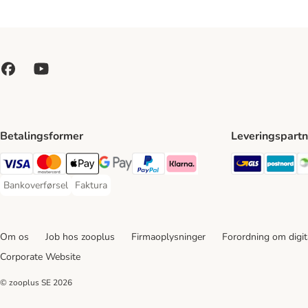
Betalingsformer
Leveringspartn
GLS Ship
Po
VISA Payment Method
Mastercard Payment Method
Apply pay Payment Method
Google Pay Payment Method
paypal Payment Method
Klarna Payment Method
Bankoverførsel
Faktura
Bankoverførsel Payment Method
Faktura Payment Method
Om os
Job hos zooplus
Firmaoplysninger
Forordning om digita
Corporate Website
© zooplus SE
2026