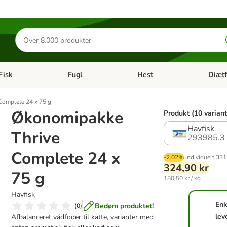
Søg
efter
produkter
Fisk
Fugl
Hest
Diætf
en kategori menu: Gnaver
Åben kategori menu: Fisk
Åben kategori menu: Fugl
Åben ka
Complete 24 x 75 g
Økonomipakke
Produkt (10 variant
Havfisk
Thrive
293985.3
Complete 24 x
-2.02%
Individuelt
331
324,90 kr
75 g
180,50 kr / kg
Havfisk
Enk
Bedøm produktet!
(
0
)
lev
Afbalanceret vådfoder til katte, varianter med