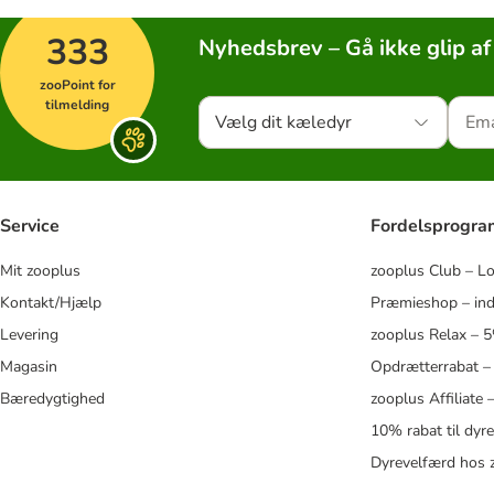
333
Nyhedsbrev – Gå ikke glip af
zooPoint for
tilmelding
Vælg dit kæledyr
Service
Fordelsprogr
Mit zooplus
zooplus Club – L
Kontakt/Hjælp
Præmieshop – ind
Levering
zooplus Relax – 
Magasin
Opdrætterrabat –
Bæredygtighed
zooplus Affiliate
10% rabat til dyr
Dyrevelfærd hos 