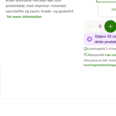
enten aromatisk fisk eller kød som
proteinkilde, med vitaminer, mineraler,
sporstoffer og taurin, hvede- og glutenfrit
for mere information
Optjen 32 zo
dette produk
Leveringstid 2-4 hv
Returpolitik
Læs me
Alle priser er inkl. mo
leveringsomkostninge