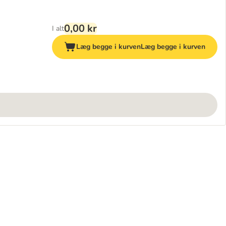
0,00 kr
I alt
Læg begge i kurven
Læg begge i kurven