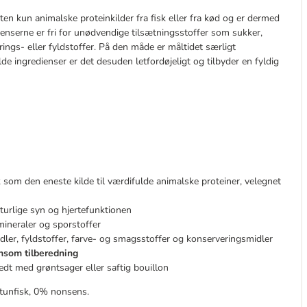
n kun animalske proteinkilder fra fisk eller fra kød og er dermed
enserne er fri for unødvendige tilsætningsstoffer som sukker,
ngs- eller fyldstoffer. På den måde er måltidet særligt
de ingredienser er det desuden letfordøjeligt og tilbyder en fyldig
 som den eneste kilde til værdifulde animalske proteiner, velegnet
turlige syn og hjertefunktionen
mineraler og sporstoffer
ler, fyldstoffer, farve- og smagsstoffer og konserveringsmidler
ånsom tilberedning
edt med grøntsager eller saftig bouillon
 tunfisk, 0% nonsens.