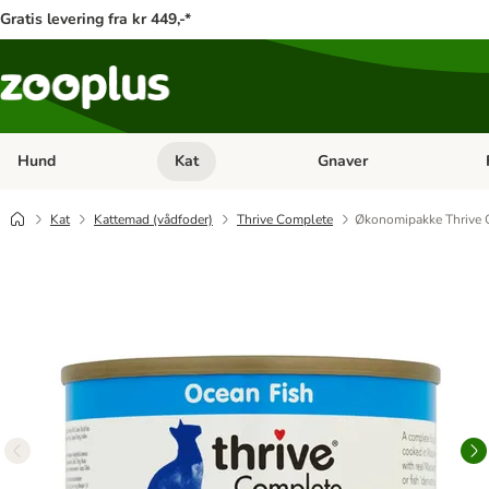
Gratis levering fra kr 449,-*
Hund
Kat
Gnaver
Åben kategori menu: Hund
Åben kategori menu: Kat
Åb
Kat
Kattemad (vådfoder)
Thrive Complete
Økonomipakke Thrive 