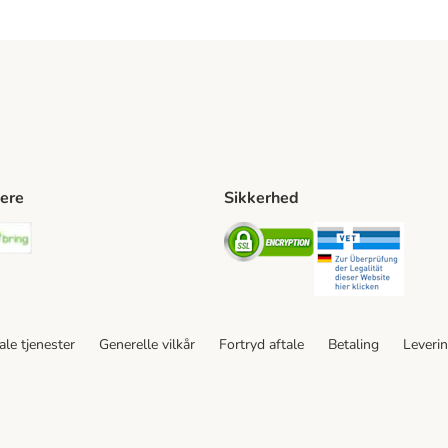
ere
Sikkerhed
ping Method
stnord Shipping Method
Bring Shipping Method
Security
Securit
le tjenester
Generelle vilkår
Fortryd aftale
Betaling
Leveri