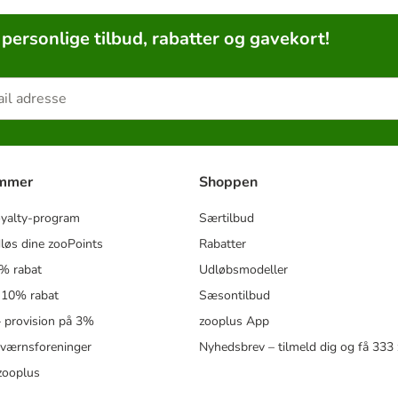
 personlige tilbud, rabatter og gavekort!
ammer
Shoppen
oyalty-program
Særtilbud
løs dine zooPoints
Rabatter
5% rabat
Udløbsmodeller
 10% rabat
Sæsontilbud
 – provision på 3%
zooplus App
eværnsforeninger
Nyhedsbrev – tilmeld dig og få 333
zooplus