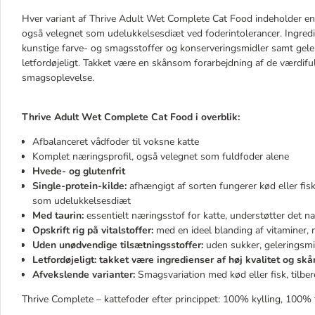
Hver variant af Thrive Adult Wet Complete Cat Food indeholder ente
også velegnet som udelukkelsesdiæt ved foderintolerancer. Ingredi
kunstige farve- og smagsstoffer og konserveringsmidler samt geleri
letfordøjeligt. Takket være en skånsom forarbejdning af de værdiful
smagsoplevelse.
Thrive Adult Wet Complete Cat Food i overblik:
Afbalanceret vådfoder til voksne katte
Komplet næringsprofil, også velegnet som fuldfoder alene
Hvede- og glutenfrit
Single-protein-kilde:
afhængigt af sorten fungerer kød eller fisk
som udelukkelsesdiæt
Med taurin:
essentielt næringsstof for katte, understøtter det na
Opskrift rig på vitalstoffer:
med en ideel blanding af vitaminer, 
Uden unødvendige tilsætningsstoffer:
uden sukker, geleringsmid
Letfordøjeligt: takket være ingredienser af høj kvalitet og sk
Afvekslende varianter:
Smagsvariation med kød eller fisk, tilber
Thrive Complete – kattefoder efter princippet: 100% kylling, 100%