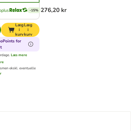
276,20 kr
-15%
Læg
Læg
i
i
kurv
kurv
oPoints for
t
erdage.
Læs mere
re
ms
men ekskl. eventuelle
r