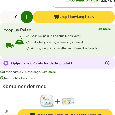
63,70 
-15%
Læg i kurv
Læg i kurv
Læs mere
zooplus Relax
Spar 5% på alle zooplus Relax varer
Fleksibel justering af leveringsinterval
Ændre, sæt på pause eller annullere til enhver tid
Optjen 7 zooPoints for dette produkt
Leveringstid 2-4 hverdage.
Læs mere
Returpolitik
Læs mere
Kombiner det med
I alt