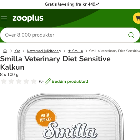
Gratis levering fra kr 449,-*
Menu
kategori
Søg
efter
produkter
Kat
Kattemad (vådfoder)
★ Smilla
Smilla Veterinary Diet Sensiti
Smilla Veterinary Diet Sensitive
Kalkun
8 x 100 g
Bedøm produktet!
(
0
)