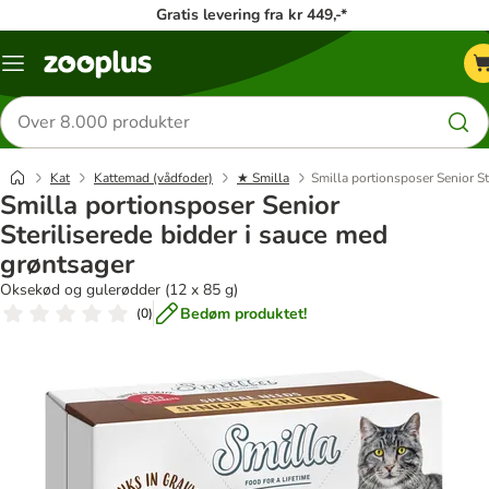
Gratis levering fra kr 449,-*
Menu
kategori
Søg
efter
produkter
Kat
Kattemad (vådfoder)
★ Smilla
Smilla portionsposer Senior St
Smilla portionsposer Senior
Steriliserede bidder i sauce med
grøntsager
Oksekød og gulerødder (12 x 85 g)
Bedøm produktet!
(
0
)