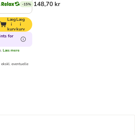
148,70 kr
-15%
Læg
Læg
i
i
kurv
kurv
nts for
e.
Læs mere
ekskl. eventuelle