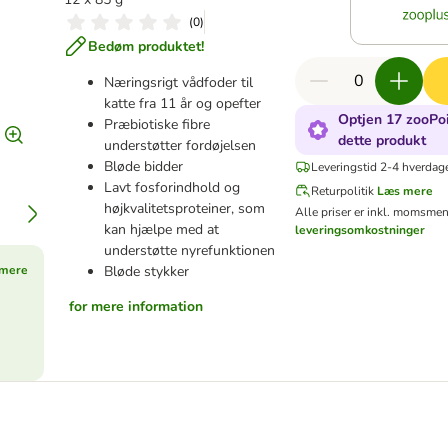
(
0
)
Bedøm produktet!
Næringsrigt vådfoder til
katte fra 11 år og opefter
Optjen 17 zooPoi
Præbiotiske fibre
dette produkt
understøtter fordøjelsen
Bløde bidder
Leveringstid 2-4 hverdag
Lavt fosforindhold og
Returpolitik
Læs mere
højkvalitetsproteiner, som
Alle priser er inkl. moms
men 
kan hjælpe med at
leveringsomkostninger
understøtte nyrefunktionen
mere
Bløde stykker
for mere information