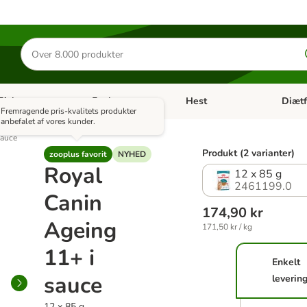
Søg
efter
produkter
Fisk
Fugl
Hest
Diætf
en kategori menu: Gnaver
Åben kategori menu: Fisk
Åben kategori menu: Fugl
Åben ka
Fremragende pris-kvalitets produkter
anbefalet af vores kunder.
sauce
Produkt (2 varianter)
zooplus favorit
NYHED
Royal
12 x 85 g
2461199.0
Canin
174,90 kr
Ageing
171,50 kr / kg
11+ i
Enkelt
sauce
leverin
12 x 85 g