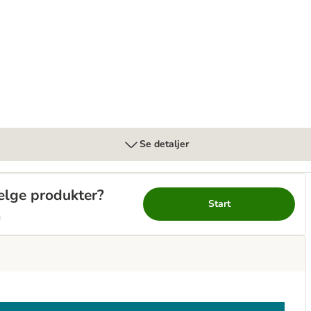
Se detaljer
vælge produkter?
Start
g