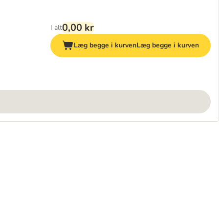
0,00 kr
I alt
Læg begge i kurven
Læg begge i kurven