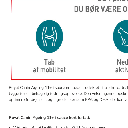
Royal Canin Ageing 11+ i sauce er specielt udviklet til ældre katte.
tygge for en behagelig fodringsoplevelse. Den velsmagende opskrift
optimere fordøjelsen, og ingredienser som EPA og DHA, der kan være
Royal Canin Ageing 11+ i sauce kort fortalt:
Vådfoder af høj kvalitet til katte på 11 år og derover.