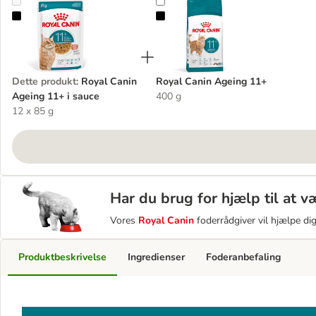
Royal Canin Ageing 11+ i sauce
Royal Canin Ageing 11+
Dette produkt
:
Royal Canin
Royal Canin Ageing 11+
Ageing 11+ i sauce
400 g
12 x 85 g
Har du brug for hjælp til at 
Vores
Royal Canin
foderrådgiver vil hjælpe di
Produktbeskrivelse
Ingredienser
Foderanbefaling