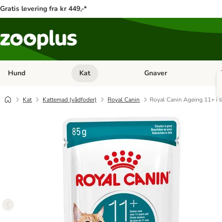
Gratis levering fra kr 449,-*
Hund
Kat
Gnaver
Åben kategori menu: Hund
Åben kategori menu: Kat
Åb
Kat
Kattemad (vådfoder)
Royal Canin
Royal Canin Ageing 11+ i 