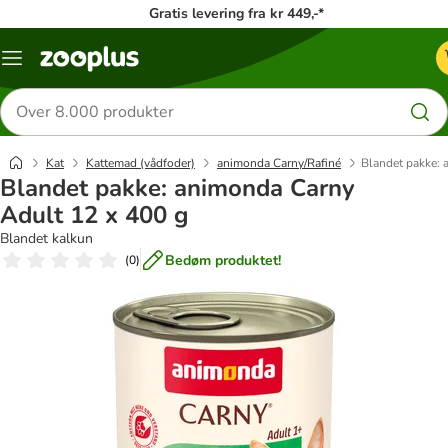
Gratis levering fra kr 449,-*
Menu
kategori
Søg
efter
produkter
Kat
Kattemad (vådfoder)
animonda Carny/Rafiné
Blandet pakke: 
Blandet pakke: animonda Carny
Adult 12 x 400 g
Blandet kalkun
Bedøm produktet!
(
0
)