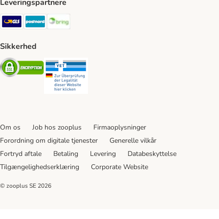
Leveringspartnere
GLS Shipping Method
Postnord Shipping Method
Bring Shipping Method
Sikkerhed
Security
Security
Om os
Job hos zooplus
Firmaoplysninger
Forordning om digitale tjenester
Generelle vilkår
Fortryd aftale
Betaling
Levering
Databeskyttelse
Tilgængelighedserklæring
Corporate Website
© zooplus SE
2026