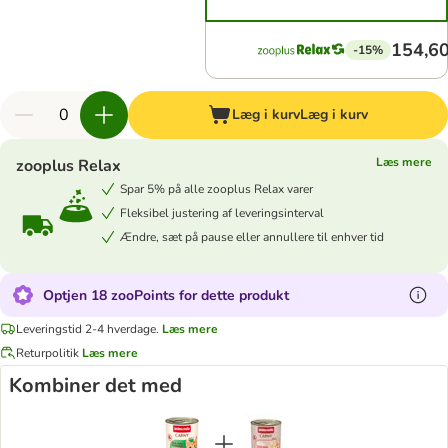
154,60
-15%
Læg i kurv
Læg i kurv
Læs mere
zooplus Relax
Spar 5% på alle zooplus Relax varer
Fleksibel justering af leveringsinterval
Ændre, sæt på pause eller annullere til enhver tid
Optjen 18 zooPoints for dette produkt
Leveringstid 2-4 hverdage.
Læs mere
Returpolitik
Læs mere
Kombiner det med