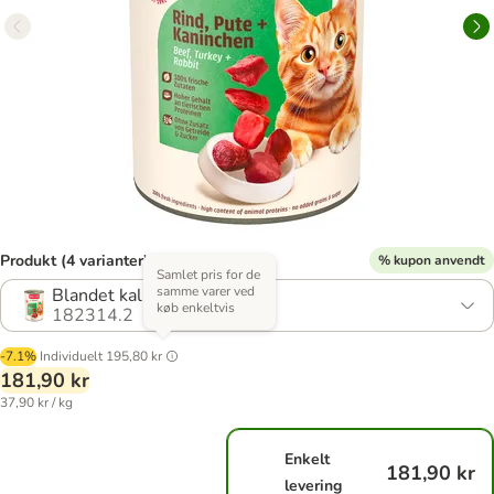
Produkt (4 varianter)
% kupon anvendt
Samlet pris for de
samme varer ved
Blandet kalkun
køb enkeltvis
182314.2
-7.1%
Individuelt
195,80 kr
181,90 kr
37,90 kr / kg
Enkelt
181,90 kr
levering