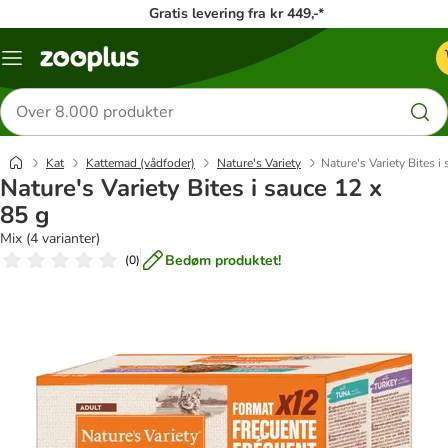
Gratis levering fra kr 449,-*
Menu
kategori
Søg
efter
produkter
Kat
Kattemad (vådfoder)
Nature's Variety
Nature's Variety Bites i
Nature's Variety Bites i sauce 12 x
85 g
Mix (4 varianter)
Bedøm produktet!
(
0
)