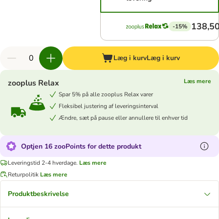
138,50
-15%
Læg i kurv
Læg i kurv
Læs mere
zooplus Relax
Spar 5% på alle zooplus Relax varer
Fleksibel justering af leveringsinterval
Ændre, sæt på pause eller annullere til enhver tid
Optjen 16 zooPoints for dette produkt
Leveringstid 2-4 hverdage.
Læs mere
Returpolitik
Læs mere
Produktbeskrivelse