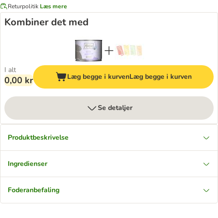
Returpolitik
Læs mere
Kombiner det med
I alt
Læg begge i kurven
Læg begge i kurven
0,00 kr
Se detaljer
Produktbeskrivelse
Ingredienser
Foderanbefaling