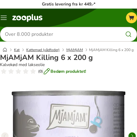
Gratis levering fra kr 449,-*
Menu
kategori
Søg
efter
produkter
Kat
Kattemad (vådfoder)
MjAMjAM
MjAMjAM Killing 6 x 200 g
MjAMjAM Killing 6 x 200 g
Kalvekød med lakseolie
Bedøm produktet!
(
0
)