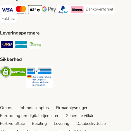
Bankoverførsel
Bankoverførsel Payment
VISA Payment Method
Mastercard Payment Method
Apply pay Payment Method
Google Pay Payment Method
paypal Payment Method
Klarna Payment Method
Faktura
Faktura Payment Method
Leveringspartnere
GLS Shipping Method
Postnord Shipping Method
Bring Shipping Method
Sikkerhed
Security
Security
Om os
Job hos zooplus
Firmaoplysninger
Forordning om digitale tjenester
Generelle vilkår
Fortryd aftale
Betaling
Levering
Databeskyttelse