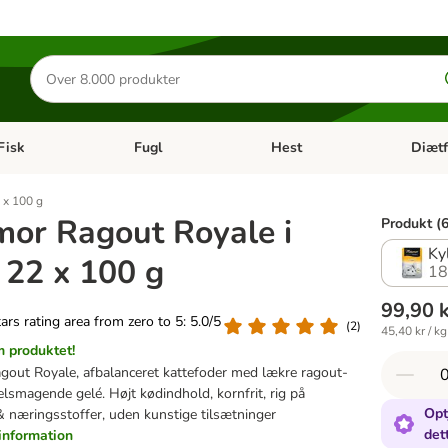
Søg
efter
produkter
Fisk
Fugl
Hest
Diætf
en kategori menu: Gnaver
Åben kategori menu: Fisk
Åben kategori menu: Fugl
Åben ka
 x 100 g
or Ragout Royale i
Produkt (6
Ky
 22 x 100 g
18
99,90 
tars rating area from zero to 5: 5.0/5
(
2
)
45,40 kr / kg
 produktet!
out Royale, afbalanceret kattefoder med lækre ragout-
velsmagende gelé. Højt kødindhold, kornfrit, rig på
Opt
& næringsstoffer, uden kunstige tilsætninger
det
information