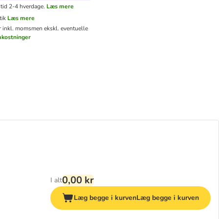
tid 2-4 hverdage.
Læs mere
tik
Læs mere
er inkl. moms
men ekskl. eventuelle
mkostninger
0,00 kr
I alt
Læg begge i kurven
Læg begge i kurven