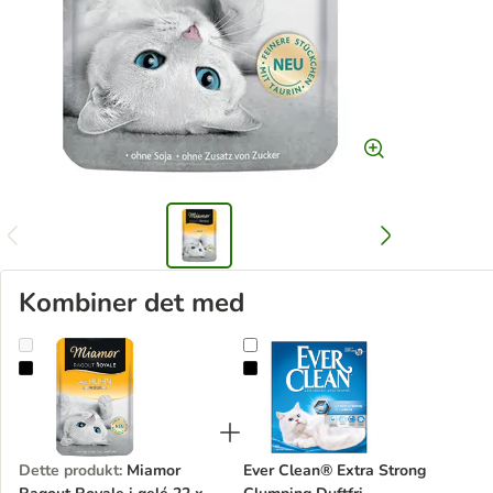
Kombiner det med
Miamor Ragout Royale i gelé 22 x 100 g
Ever Clean® Extra Strong Clumpin
Dette produkt
:
Miamor
Ever Clean® Extra Strong