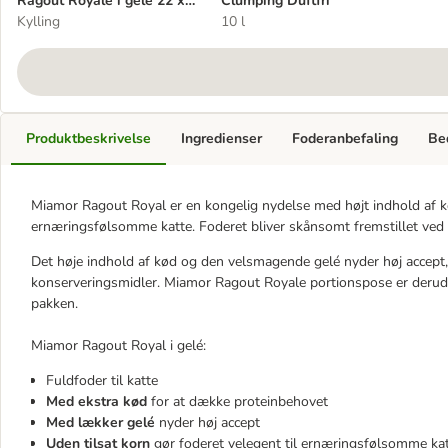
Ragout Royale i gelé 22 x
Clumping Duftfri
100 g
Kylling
10 l
Produktbeskrivelse
Ingredienser
Foderanbefaling
Be
Miamor Ragout Royal er en kongelig nydelse med højt indhold af kød
ernæringsfølsomme katte. Foderet bliver skånsomt fremstillet ved 
Det høje indhold af kød og den velsmagende gelé nyder høj accept, og
konserveringsmidler. Miamor Ragout Royale portionspose er derudov
pakken.
Miamor Ragout Royal i gelé:
Fuldfoder til katte
Med ekstra kød
for at dække proteinbehovet
Med lækker gelé
nyder høj accept
Uden tilsat korn
gør foderet velegent til ernæringsfølsomme ka