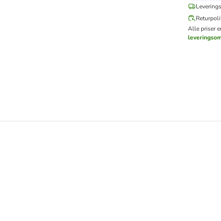
Leverings
Returpoli
Alle priser 
leveringso
g Duftfri