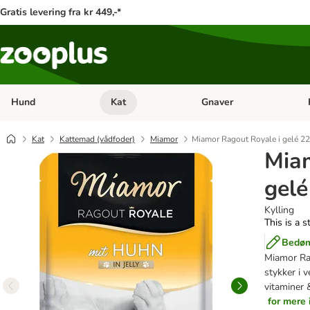
Gratis levering fra kr 449,-*
Hund
Kat
Gnaver
Åben kategori menu: Hund
Åben kategori menu: Kat
Åb
Kat
Kattemad (vådfoder)
Miamor
Miamor Ragout Royale i gelé 22
Miam
gelé
Kylling
This is a s
Bedøm
Miamor Rag
stykker i 
vitaminer 
for mere 