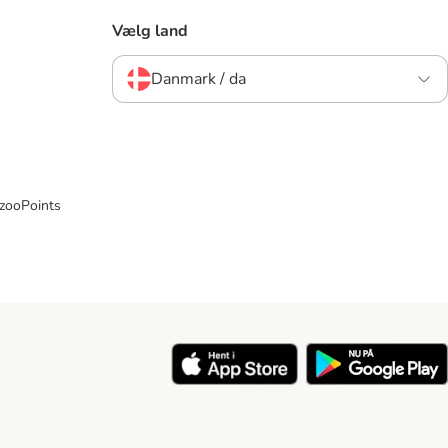
Vælg land
Danmark / da
 zooPoints