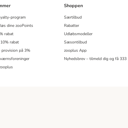
ammer
Shoppen
oyalty-program
Særtilbud
løs dine zooPoints
Rabatter
5% rabat
Udløbsmodeller
 10% rabat
Sæsontilbud
 – provision på 3%
zooplus App
eværnsforeninger
Nyhedsbrev – tilmeld dig og få 333
zooplus