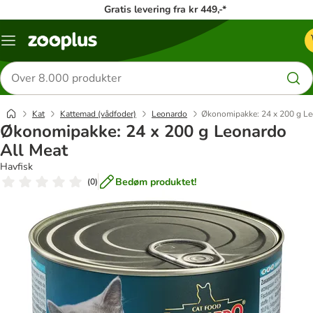
Gratis levering fra kr 449,-*
Menu
kategori
Søg
efter
produkter
Kat
Kattemad (vådfoder)
Leonardo
Økonomipakke: 24 x 200 g Le
Økonomipakke: 24 x 200 g Leonardo
All Meat
Havfisk
Bedøm produktet!
(
0
)