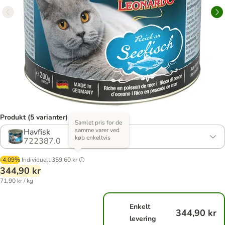
Produkt (5 varianter)
Samlet pris for de
samme varer ved
Havfisk
køb enkeltvis
722387.0
-4.09%
Individuelt
359,60 kr
344,90 kr
71,90 kr / kg
Enkelt
344,90 kr
levering