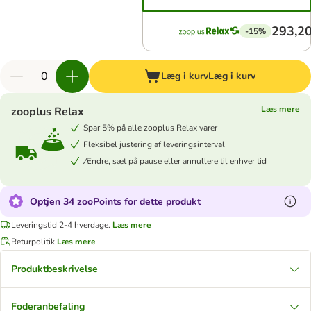
293,20
-15%
Læg i kurv
Læg i kurv
Læs mere
zooplus Relax
Spar 5% på alle zooplus Relax varer
Fleksibel justering af leveringsinterval
Ændre, sæt på pause eller annullere til enhver tid
Optjen 34 zooPoints for dette produkt
Leveringstid 2-4 hverdage.
Læs mere
Returpolitik
Læs mere
Produktbeskrivelse
Foderanbefaling