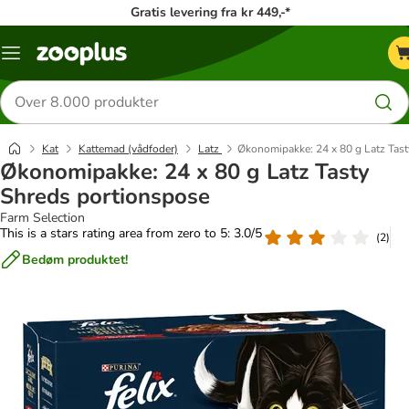
Gratis levering fra kr 449,-*
Menu
kategori
Søg
efter
produkter
Kat
Kattemad (vådfoder)
Latz
Økonomipakke: 24 x 80 g Latz Tast
Økonomipakke: 24 x 80 g Latz Tasty
Shreds portionspose
Farm Selection
This is a stars rating area from zero to 5: 3.0/5
(
2
)
Bedøm produktet!