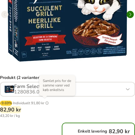
Produkt (2 varianter)
Samlet pris for de
samme varer ved
Farm Selection
køb enkeltvis
1280836.0
-9.69%
Individuelt
91,80 kr
82,90 kr
43,20 kr / kg
82,90 kr
Enkelt levering