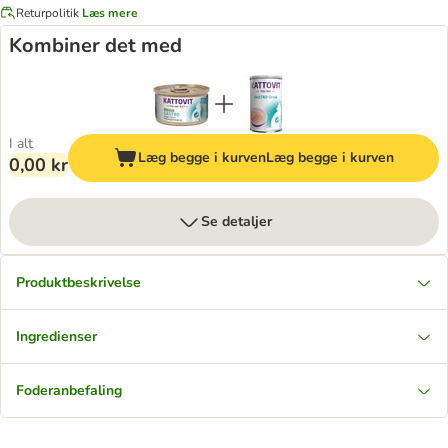
Returpolitik
Læs mere
Kombiner det med
I alt
Læg begge i kurven
Læg begge i kurven
0,00 kr
Se detaljer
Produktbeskrivelse
Ingredienser
Foderanbefaling