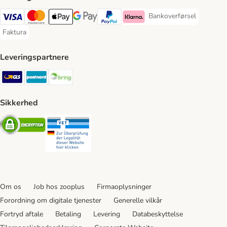
Bankoverførsel
Bankoverførsel Payment
VISA Payment Method
Mastercard Payment Method
Apply pay Payment Method
Google Pay Payment Method
paypal Payment Method
Klarna Payment Method
Faktura
Faktura Payment Method
Leveringspartnere
GLS Shipping Method
Postnord Shipping Method
Bring Shipping Method
Sikkerhed
Security
Security
Om os
Job hos zooplus
Firmaoplysninger
Forordning om digitale tjenester
Generelle vilkår
Fortryd aftale
Betaling
Levering
Databeskyttelse