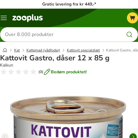
Gratis levering fra kr 449,-*
Menu
kategori
Søg
efter
produkter
Kat
Kattemad (vådfoder)
Kattovit specialdiæt
Kattovit Gastro, då
Kattovit Gastro, dåser 12 x 85 g
Kalkun
Bedøm produktet!
(
0
)