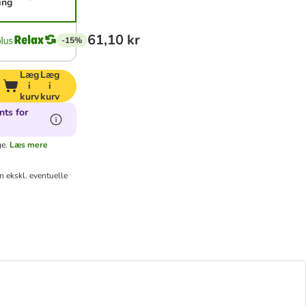
ing
61,10 kr
-15%
Læg
Læg
i
i
kurv
kurv
nts for
ge.
Læs mere
 ekskl. eventuelle