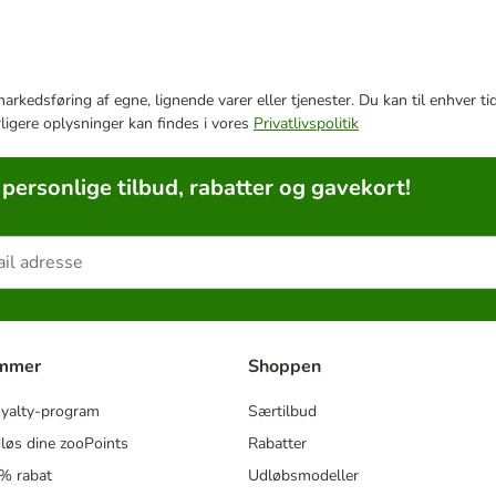
e markedsføring af egne, lignende varer eller tjenester. Du kan til enhve
rligere oplysninger kan findes i vores
Privatlivspolitik
 personlige tilbud, rabatter og gavekort!
ammer
Shoppen
oyalty-program
Særtilbud
løs dine zooPoints
Rabatter
5% rabat
Udløbsmodeller