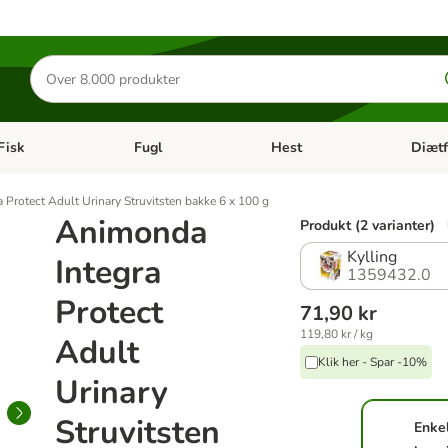
Søg
efter
produkter
Fisk
Fugl
Hest
Diætf
en kategori menu: Gnaver
Åben kategori menu: Fisk
Åben kategori menu: Fugl
Åben ka
 Protect Adult Urinary Struvitsten bakke 6 x 100 g
Animonda
Produkt (2 varianter)
Kylling
Integra
1359432.0
Protect
71,90 kr
119,80 kr / kg
Adult
Klik her - Spar -10%
Urinary
Struvitsten
Enke