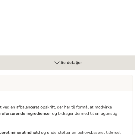
g
elp
Se detaljer
ved en afbalanceret opskrift, der har til formål at modvirke
yreforsurende ingredienser
og bidrager dermed til en ugunstig
ceret mineralindhold
og understøtter en behovsbaseret tilførsel