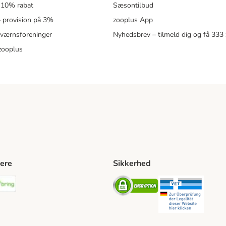
 10% rabat
Sæsontilbud
 – provision på 3%
zooplus App
eværnsforeninger
Nyhedsbrev – tilmeld dig og få 333
zooplus
ere
Sikkerhed
ping Method
stnord Shipping Method
Bring Shipping Method
Security
Securit