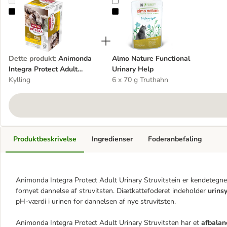
Animonda Integra Protect Adult Urinary Struvitsten bakke 6 x 100 
Almo Nature Functional Urinary H
Dette produkt
:
Animonda
Almo Nature Functional
Integra Protect Adult
Urinary Help
Urinary Struvitsten bakke 6
Kylling
6 x 70 g Truthahn
x 100 g
Produktbeskrivelse
Ingredienser
Foderanbefaling
Animonda Integra Protect Adult Urinary Struvitstein er kendetegnet 
fornyet dannelse af struvitsten. Diætkattefoderet indeholder
urins
pH-værdi i urinen for dannelsen af nye struvitsten.
Animonda Integra Protect Adult Urinary Struvitsten har et
afbalan