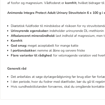
af fosfor og magnesium. Vådfoderet er
kornfrit
, hvilket bidrager ti
Animonda Integra Protect Adult Urinary Struvitstein 6 x 100 g i 
Diætetisk fuldfoder til mindskelse af risikoen for ny struvitste
Urinsyrende egenskaber:
indeholder urinsyrende DL-methionin o
Afbalanceret mineralindhold:
lavt indhold af magnesium, men ti
Kornfrit
God smag:
meget acceptabelt for mange katte
I portionsbakker:
nemme at åbne og servere friske
Flere varianter til rådighed
: for velsmagende variation ved hver
Generelt råd
Det anbefales at søge dyrlægerådgivning før brug eller før forl
I den periode, hvor du fodrer med diætfoder, bør du gå til rege
Hvis sundhedstilstanden forværres, skal du omgående kontakte