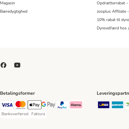
Magasin
Opdrætterrabat –
Bæredygtighed
zooplus Affiliate
10% rabat til dyr
Dyrevelfærd hos 
Betalingsformer
Leveringspartn
GLS Ship
Po
VISA Payment Method
Mastercard Payment Method
Apply pay Payment Method
Google Pay Payment Method
paypal Payment Method
Klarna Payment Method
Bankoverførsel
Faktura
Bankoverførsel Payment Method
Faktura Payment Method