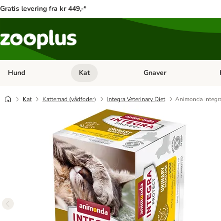
Gratis levering fra kr 449,-*
Hund
Kat
Gnaver
Åben kategori menu: Hund
Åben kategori menu: Kat
Åb
Kat
Kattemad (vådfoder)
Integra Veterinary Diet
Animonda Integra