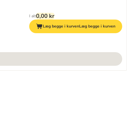
0,00 kr
I alt
Læg begge i kurven
Læg begge i kurven