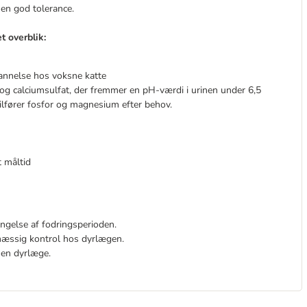
l en god tolerance.
et overblik:
ndannelse hos voksne katte
g calciumsulfat, der fremmer en pH-værdi i urinen under 6,5
lfører fosfor og magnesium efter behov.
t måltid
ængelse af fodringsperioden.
lmæssig kontrol hos dyrlægen.
 en dyrlæge.