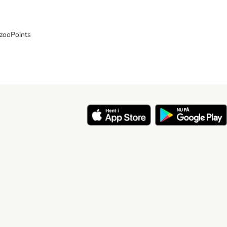
 zooPoints
y