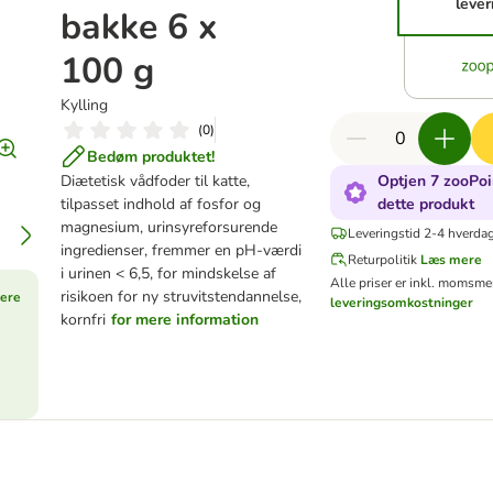
lever
bakke 6 x
100 g
Kylling
(
0
)
Bedøm produktet!
Diætetisk vådfoder til katte,
Optjen 7 zooPoi
tilpasset indhold af fosfor og
dette produkt
magnesium, urinsyreforsurende
Leveringstid 2-4 hverda
ingredienser, fremmer en pH-værdi
Returpolitik
Læs mere
i urinen < 6,5, for mindskelse af
Alle priser er inkl. moms
men
risikoen for ny struvitstendannelse,
ere
leveringsomkostninger
kornfri
for mere information