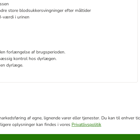
assen
dre store blodsukkersvingninger efter måltider
-værdi i urinen
nden forlængelse af brugsperioden.
lmæssig kontrol hos dyrlægen.
 en dyrlæge.
e markedsføring af egne, lignende varer eller tjenester. Du kan til enhve
rligere oplysninger kan findes i vores
Privatlivspolitik