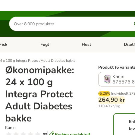
Søg
efter
produkter
Fisk
Fugl
Hest
Diætf
en kategori menu: Gnaver
Åben kategori menu: Fisk
Åben kategori menu: Fugl
Åben ka
 x 100 g Integra Protect Adult Diabetes bakke
Økonomipakke:
Produkt (6 variant
Kanin
24 x 100 g
675576.6
Integra Protect
-5.26%
Individuelt
279
264,90 kr
Adult Diabetes
110,40 kr / kg
bakke
En
Kanin
lev
Bedøm produktet!
(
0
)