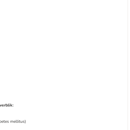
erblik:
abetes mellitus)