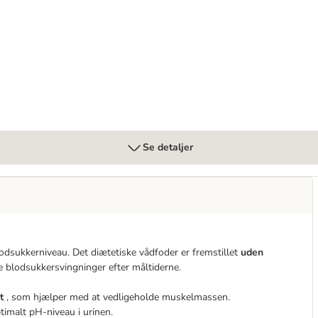
etic
Se detaljer
odsukkerniveau. Det diætetiske vådfoder er fremstillet
uden
e blodsukkersvingninger efter måltiderne.
ft
, som hjælper med at vedligeholde muskelmassen.
timalt pH-niveau i urinen.