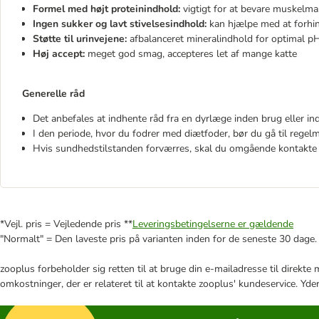
Formel med højt proteinindhold:
vigtigt for at bevare muskelm
Ingen sukker og lavt stivelsesindhold:
kan hjælpe med at forhin
Støtte til urinvejene:
afbalanceret mineralindhold for optimal pH
Høj accept:
meget god smag, accepteres let af mange katte
Generelle råd
Det anbefales at indhente råd fra en dyrlæge inden brug eller i
I den periode, hvor du fodrer med diætfoder, bør du gå til rege
Hvis sundhedstilstanden forværres, skal du omgående kontakte
*Vejl. pris = Vejledende pris **
Leveringsbetingelserne er gældende
"Normalt" = Den laveste pris på varianten inden for de seneste 30 dage.
zooplus forbeholder sig retten til at bruge din e-mailadresse til direkt
omkostninger, der er relateret til at kontakte zooplus' kundeservice. Yde