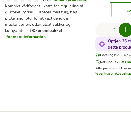
Komplet vådfoder til katte for regulering af
glucosetilførsel (Diabetes mellitus), højt
proteinindhold, for at vedligeholde
muskulaturen, uden tilsat sukker og
kulhydrater -
i Økonomipakke!
for mere information
Optjen 26 z
dette produ
Leveringstid 2-4 hv
Returpolitik
Læs m
Alle priser er inkl. mo
leveringsomkostning