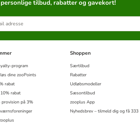
 personlige tilbud, rabatter og gavekort!
ammer
Shoppen
oyalty-program
Særtilbud
løs dine zooPoints
Rabatter
5% rabat
Udløbsmodeller
 10% rabat
Sæsontilbud
 – provision på 3%
zooplus App
eværnsforeninger
Nyhedsbrev – tilmeld dig og få 333
zooplus