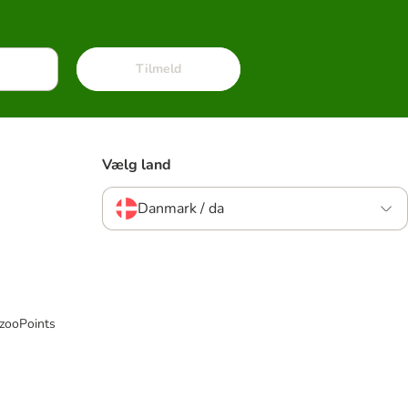
Tilmeld
Vælg land
Danmark / da
 zooPoints