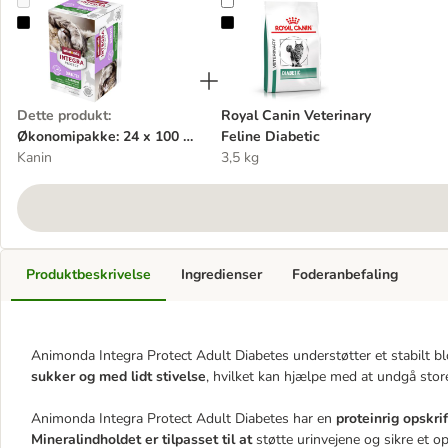
Økonomipakke: 24 x 100 g Integra Protect Adult Diabetes bakke
Royal Canin Veterinary Feline Diab
Dette produkt
:
Royal Canin Veterinary
Økonomipakke: 24 x 100 g
Feline Diabetic
Integra Protect Adult
Kanin
3,5 kg
Diabetes bakke
Produktbeskrivelse
Ingredienser
Foderanbefaling
Animonda Integra Protect Adult Diabetes understøtter et stabilt bl
sukker og med lidt stivelse
, hvilket kan hjælpe med at undgå stor
Animonda Integra Protect Adult Diabetes har en
proteinrig opskri
Mineralindholdet er tilpasset til at
støtte urinvejene og sikre et op