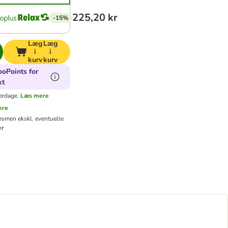
225,20 kr
-15%
Læg
Læg
i
i
kurv
kurv
ooPoints for
kt
erdage.
Læs mere
ere
ms
men ekskl. eventuelle
er