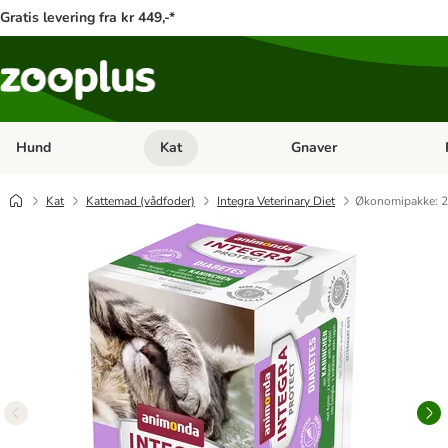
Gratis levering fra kr 449,-*
Hund
Kat
Gnaver
Åben kategori menu: Hund
Åben kategori menu: Kat
Åb
Kat
Kattemad (vådfoder)
Integra Veterinary Diet
Økonomipakke: 24