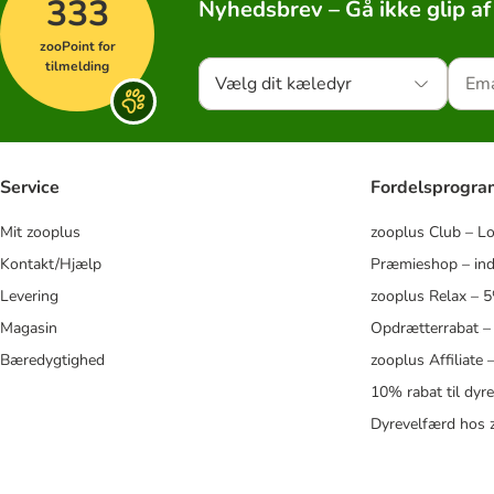
333
Nyhedsbrev – Gå ikke glip af
zooPoint for
tilmelding
Vælg dit kæledyr
Service
Fordelsprogr
Mit zooplus
zooplus Club – L
Kontakt/Hjælp
Præmieshop – ind
Levering
zooplus Relax – 
Magasin
Opdrætterrabat –
Bæredygtighed
zooplus Affiliate
10% rabat til dyr
Dyrevelfærd hos 