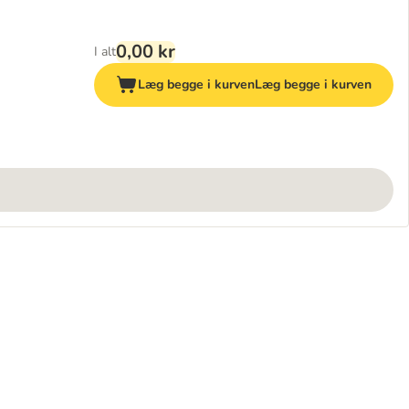
0,00 kr
I alt
Læg begge i kurven
Læg begge i kurven