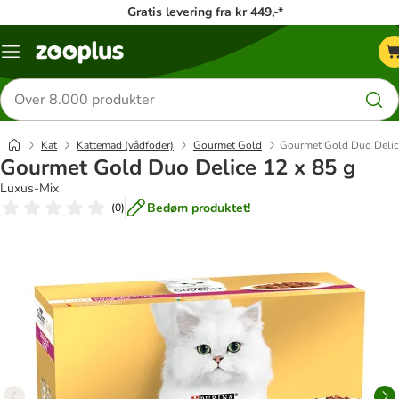
Gratis levering fra kr 449,-*
Menu
kategori
Søg
efter
produkter
Kat
Kattemad (vådfoder)
Gourmet Gold
Gourmet Gold Duo Delic
Gourmet Gold Duo Delice 12 x 85 g
Luxus-Mix
Bedøm produktet!
(
0
)