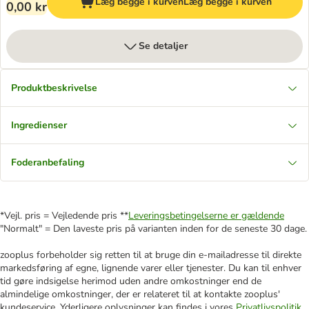
Læg begge i kurven
Læg begge i kurven
0,00 kr
Se detaljer
Produktbeskrivelse
Ingredienser
Foderanbefaling
*Vejl. pris = Vejledende pris **
Leveringsbetingelserne er gældende
"Normalt" = Den laveste pris på varianten inden for de seneste 30 dage.
zooplus forbeholder sig retten til at bruge din e-mailadresse til direkte
markedsføring af egne, lignende varer eller tjenester. Du kan til enhver
tid gøre indsigelse herimod uden andre omkostninger end de
almindelige omkostninger, der er relateret til at kontakte zooplus'
kundeservice. Yderligere oplysninger kan findes i vores
Privatlivspolitik