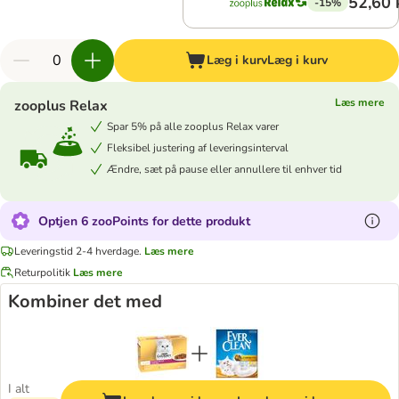
52,60 
-15%
Læg i kurv
Læg i kurv
Læs mere
zooplus Relax
Spar 5% på alle zooplus Relax varer
Fleksibel justering af leveringsinterval
Ændre, sæt på pause eller annullere til enhver tid
Optjen 6 zooPoints for dette produkt
Leveringstid 2-4 hverdage.
Læs mere
Returpolitik
Læs mere
Kombiner det med
I alt