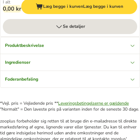
I alt
Læg begge i kurven
Læg begge i kurven
0,00 kr
Se detaljer
Produktbeskrivelse
Ingredienser
Foderanbefaling
*Vejl. pris = Vejledende pris **
Leveringsbetingelserne er gældende
"Normalt" = Den laveste pris på varianten inden for de seneste 30 dage.
zooplus forbeholder sig retten til at bruge din e-mailadresse til direkte
markedsføring af egne, lignende varer eller tjenester. Du kan til enhver
tid gøre indsigelse herimod uden andre omkostninger end de
almindelige omkostninger, der er relateret til at kontakte zooplus'