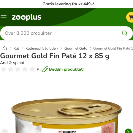
Gratis levering fra kr 449,-*
Menu
kategori
Søg
efter
produkter
Kat
Kattemad (vådfoder)
Gourmet Gold
Gourmet Gold Fin Paté 1
Gourmet Gold Fin Paté 12 x 85 g
And & spinat
Bedøm produktet!
(
0
)