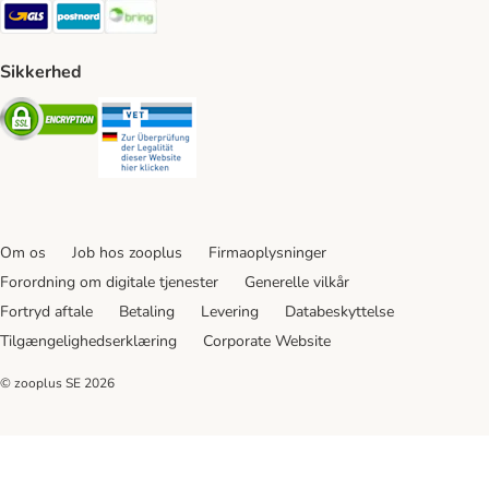
GLS Shipping Method
Postnord Shipping Method
Bring Shipping Method
Sikkerhed
Security
Security
Om os
Job hos zooplus
Firmaoplysninger
Forordning om digitale tjenester
Generelle vilkår
Fortryd aftale
Betaling
Levering
Databeskyttelse
Tilgængelighedserklæring
Corporate Website
© zooplus SE
2026