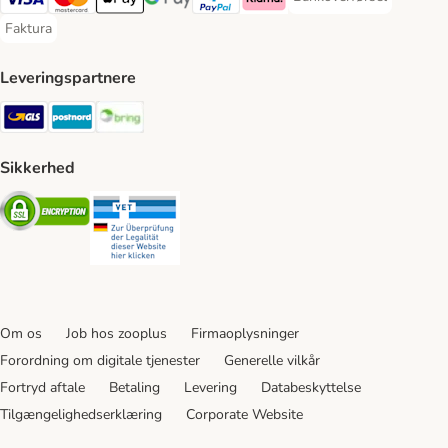
Bankoverførsel Payment
VISA Payment Method
Mastercard Payment Method
Apply pay Payment Method
Google Pay Payment Method
paypal Payment Method
Klarna Payment Method
Faktura
Faktura Payment Method
Leveringspartnere
GLS Shipping Method
Postnord Shipping Method
Bring Shipping Method
Sikkerhed
Security
Security
Om os
Job hos zooplus
Firmaoplysninger
Forordning om digitale tjenester
Generelle vilkår
Fortryd aftale
Betaling
Levering
Databeskyttelse
Tilgængelighedserklæring
Corporate Website