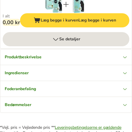
I alt
Læg begge i kurven
Læg begge i kurven
0,00 kr
Se detaljer
Produktbeskrivelse
Ingredienser
Foderanbefaling
Bedømmelser
*Vejl. pris = Vejledende pris **
Leveringsbetingelserne er gældende