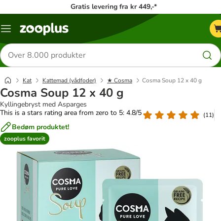
Gratis levering fra kr 449,-*
Menu
kategori
Søg
efter
produkter
Kat
Kattemad (vådfoder)
★ Cosma
Cosma Soup 12 x 40 g
Cosma Soup 12 x 40 g
Kyllingebryst med Asparges
This is a stars rating area from zero to 5: 4.8/5
(
11
)
Bedøm produktet!
zooplus favorit