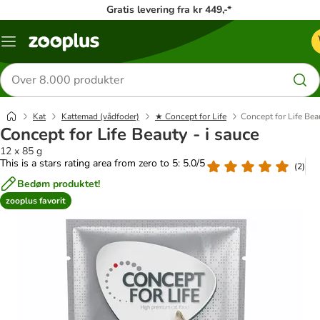
Gratis levering fra kr 449,-*
Menu
kategori
Søg
efter
produkter
Kat
Kattemad (vådfoder)
★ Concept for Life
Concept for Life Beau
Concept for Life Beauty - i sauce
12 x 85 g
This is a stars rating area from zero to 5: 5.0/5
(
2
)
Bedøm produktet!
zooplus favorit