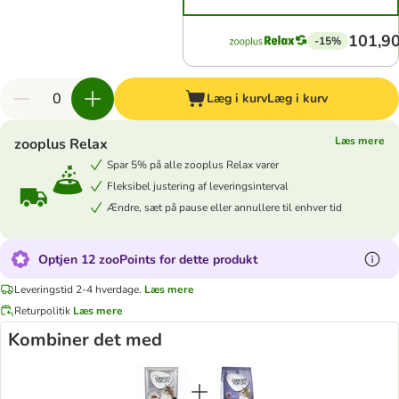
101,90
-15%
Læg i kurv
Læg i kurv
Læs mere
zooplus Relax
Spar 5% på alle zooplus Relax varer
Fleksibel justering af leveringsinterval
Ændre, sæt på pause eller annullere til enhver tid
Optjen 12 zooPoints for dette produkt
Leveringstid 2-4 hverdage.
Læs mere
Returpolitik
Læs mere
Kombiner det med