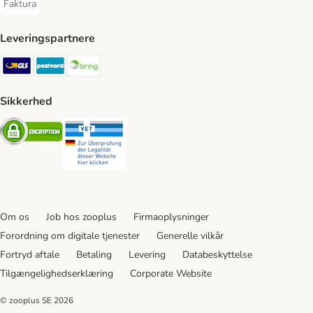
Faktura
Faktura Payment Method
Leveringspartnere
GLS Shipping Method
Postnord Shipping Method
Bring Shipping Method
Sikkerhed
Security
Security
Om os
Job hos zooplus
Firmaoplysninger
Forordning om digitale tjenester
Generelle vilkår
Fortryd aftale
Betaling
Levering
Databeskyttelse
Tilgængelighedserklæring
Corporate Website
© zooplus SE
2026