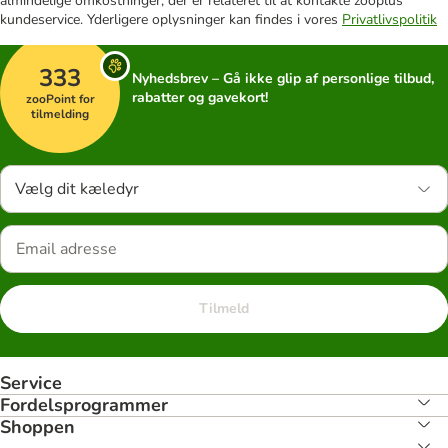
almindelige omkostninger, der er relateret til at kontakte zooplus'
kundeservice. Yderligere oplysninger kan findes i vores
Privatlivspolitik
333
Nyhedsbrev – Gå ikke glip af personlige tilbud,
rabatter og gavekort!
zooPoint for
tilmelding
Vælg dit kæledyr
Tilmeld
Service
Fordelsprogrammer
Shoppen