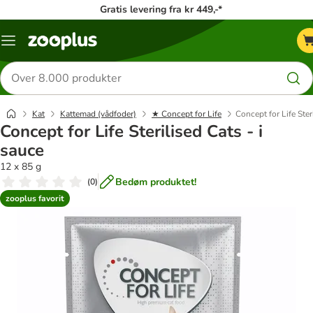
Gratis levering fra kr 449,-*
Menu
kategori
Søg
efter
produkter
Kat
Kattemad (vådfoder)
★ Concept for Life
Concept for Life Ster
Concept for Life Sterilised Cats - i
sauce
12 x 85 g
Bedøm produktet!
(
0
)
zooplus favorit