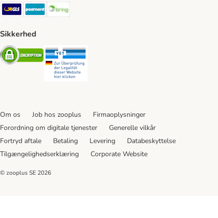
GLS Shipping Method
Postnord Shipping Method
Bring Shipping Method
Sikkerhed
Security
Security
Om os
Job hos zooplus
Firmaoplysninger
Forordning om digitale tjenester
Generelle vilkår
Fortryd aftale
Betaling
Levering
Databeskyttelse
Tilgængelighedserklæring
Corporate Website
© zooplus SE
2026