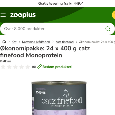
Gratis levering fra kr 449,-*
Menu
kategori
Søg
efter
produkter
Kat
Kattemad (vådfoder)
catz finefood
Økonomipakke: 24 x 400 g
Økonomipakke: 24 x 400 g catz
finefood Monoprotein
Kalkun
Bedøm produktet!
(
0
)