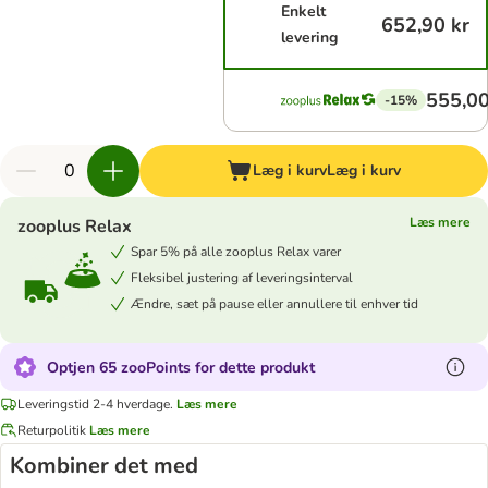
Enkelt
652,90 kr
levering
555,00
-15%
Læg i kurv
Læg i kurv
Læs mere
zooplus Relax
Spar 5% på alle zooplus Relax varer
Fleksibel justering af leveringsinterval
Ændre, sæt på pause eller annullere til enhver tid
Optjen 65 zooPoints for dette produkt
Leveringstid 2-4 hverdage.
Læs mere
Returpolitik
Læs mere
Kombiner det med