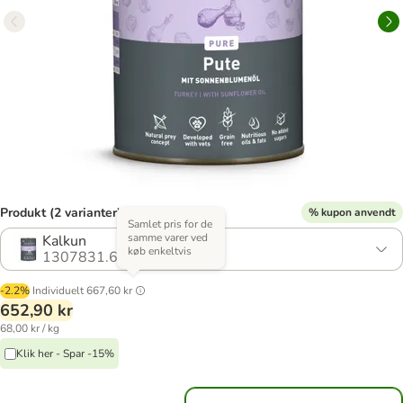
Produkt (2 varianter)
% kupon anvendt
Samlet pris for de
samme varer ved
Kalkun
køb enkeltvis
1307831.6
-2.2%
Individuelt
667,60 kr
652,90 kr
68,00 kr / kg
Klik her - Spar -15%