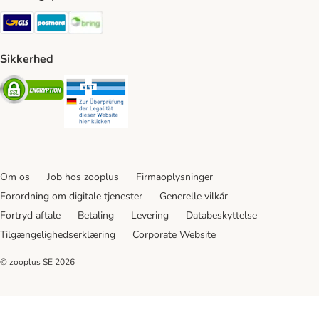
GLS Shipping Method
Postnord Shipping Method
Bring Shipping Method
Sikkerhed
Security
Security
Om os
Job hos zooplus
Firmaoplysninger
Forordning om digitale tjenester
Generelle vilkår
Fortryd aftale
Betaling
Levering
Databeskyttelse
Tilgængelighedserklæring
Corporate Website
© zooplus SE
2026