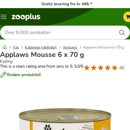
Gratis levering fra kr 449,-*
Menu
kategori
Søg
efter
produkter
Kat
Kattemad (vådfoder)
Applaws
Applaws Mousse 6 x 70 g
Applaws Mousse 6 x 70 g
Kylling
This is a stars rating area from zero to 5: 5.0/5
(
2
)
Bedøm produktet!