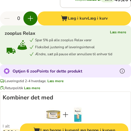
Læg i kurv
Læg i kurv
Læs mere
zooplus Relax
Spar 5% på alle zooplus Relax varer
Fleksibel justering af leveringsinterval
Ændre, sæt på pause eller annullere til enhver tid
Optjen 6 zooPoints for dette produkt
Leveringstid 2-4 hverdage.
Læs mere
Returpolitik
Læs mere
Kombiner det med
I alt
Læg begge i kurven
Læg begge i kurven