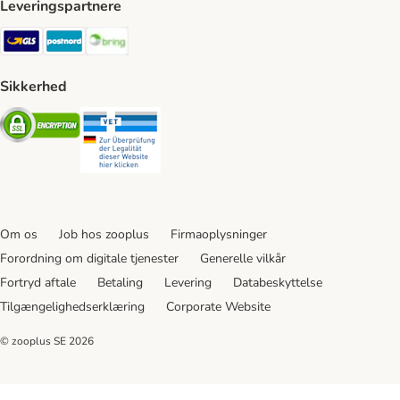
Leveringspartnere
GLS Shipping Method
Postnord Shipping Method
Bring Shipping Method
Sikkerhed
Security
Security
Om os
Job hos zooplus
Firmaoplysninger
Forordning om digitale tjenester
Generelle vilkår
Fortryd aftale
Betaling
Levering
Databeskyttelse
Tilgængelighedserklæring
Corporate Website
© zooplus SE
2026