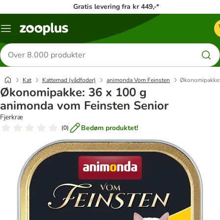
Gratis levering fra kr 449,-*
Menu
kategori
Søg
efter
produkter
Kat
Kattemad (vådfoder)
animonda Vom Feinsten
Økonomipakke:
Økonomipakke: 36 x 100 g
animonda vom Feinsten Senior
Fjerkræ
Bedøm produktet!
(
0
)