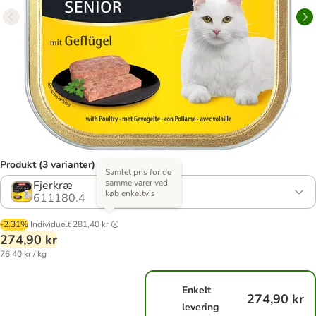
Produkt (3 varianter)
Samlet pris for de
samme varer ved
Fjerkræ
køb enkeltvis
611180.4
-2.31%
Individuelt
281,40 kr
274,90 kr
76,40 kr / kg
Enkelt
274,90 kr
levering