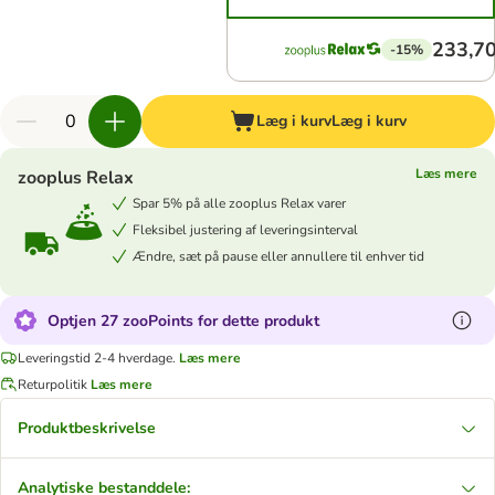
233,70
-15%
Læg i kurv
Læg i kurv
Læs mere
zooplus Relax
Spar 5% på alle zooplus Relax varer
Fleksibel justering af leveringsinterval
Ændre, sæt på pause eller annullere til enhver tid
Optjen 27 zooPoints for dette produkt
Leveringstid 2-4 hverdage.
Læs mere
Returpolitik
Læs mere
Produktbeskrivelse
Analytiske bestanddele: