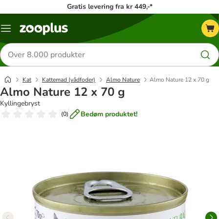
Gratis levering fra kr 449,-*
Menu
kategori
Søg
efter
produkter
Kat
Kattemad (vådfoder)
Almo Nature
Almo Nature 12 x 70 g
Almo Nature 12 x 70 g
Kyllingebryst
Bedøm produktet!
(
0
)