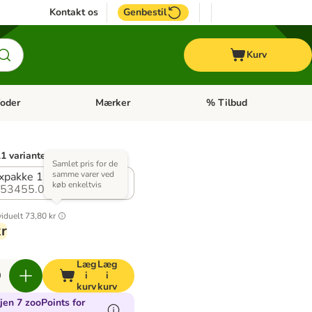
Kontakt os
Genbestil
Kurv
oder
Mærker
% Tilbud
tegori menu: Hest
Åben kategori menu: Diætfoder
Åben kategori menu: Mærk
1 varianter)
Samlet pris for de
samme varer ved
xpakke 1 (3 varianter)
køb enkeltvis
53455.0
viduelt
73,80 kr
kr
Læg
Læg
i
i
kurv
kurv
jen 7 zooPoints for