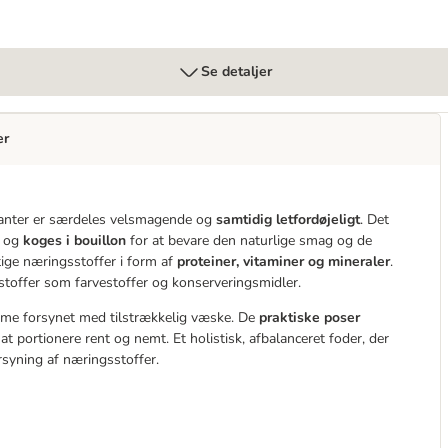
Se detaljer
er
rianter er særdeles velsmagende og
samtidig letfordøjeligt
. Det
t og
koges i bouillon
for at bevare den naturlige smag og de
tige næringsstoffer i form af
proteiner, vitaminer og mineraler
.
offer som farvestoffer og konserveringsmidler.
isme forsynet med tilstrækkelig væske. De
praktiske poser
t portionere rent og nemt. Et holistisk, afbalanceret foder, der
orsyning af næringsstoffer.