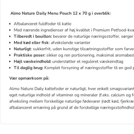
Almo Nature Daily Menu Pouch 12 x 70 g i overblik:
Afbalanceret fuldfoder til katte
Med nærende ingredienser af høj kvalitet i Premium Petfood-kval
Tilberedt i bouillon:
bevarer de naturlige næringsstoffer, sørge
Med kød eller fisk
: afvekslende varianter
Naturligt
: sukkerfrit, uden kunstige tilsætningsstoffer som farve
Praktiske poser:
sikker og ren portionering, maksimal aromabes
Højt væskeindhold:
understøtter et reguleret væskeindtag
Til daglig brug:
Komplet forsyning af næringsstoffer til en god p
Vær opmærksom på:
Almo Nature Daily kattefoder er naturligt, hver enkelt smagsvariant 
eget naturlige indhold af vitaminer og mineraler (f.eks. calcium og 
afveksling mellem forskellige naturlige fødevarer (rødt kød, fjerkræ,
afbalanceret ernæring på grund af de forskellige næringsstofindho