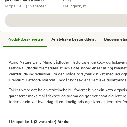
Økonomipakke Almo
25 g
Nature Daily Menu Pouch
Mixpakke 1 (3 varianter)
Kyllingebryst
12 x 70 g
Produktbeskrivelse
Analytiske bestanddele:
Bedømmels
Almo Nature Daily Menu vådfoder i letfordøjelige kød- og fiskeva
saftige fuldfoder fremstilles af udvalgte ingredienser af høj kvalite
værdifulde ingredienser. På den måde forsynes din kat med livsvig
Premium Petfood-mærket undgår konsekvent kemiske tilsætningsst
Takket være det høje væskeindhold i foderet bliver din kats organ
garanterer maksimal friskhed og aroma og gør det samtidig lettere a
forkæler din kat hver dag til en rimelig pris og sikrer en komplet f
I Mixpakke 1 (3 varianter) får du: