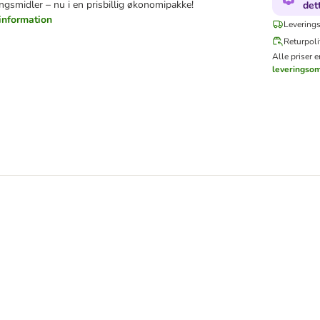
ngsmidler – nu i en prisbillig økonomipakke!
det
information
Leverings
Returpoli
Alle priser 
leveringso