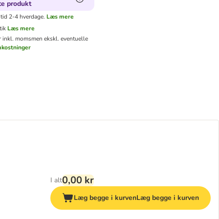
te produkt
tid 2-4 hverdage.
Læs mere
tik
Læs mere
er inkl. moms
men ekskl. eventuelle
mkostninger
0,00 kr
I alt
Læg begge i kurven
Læg begge i kurven