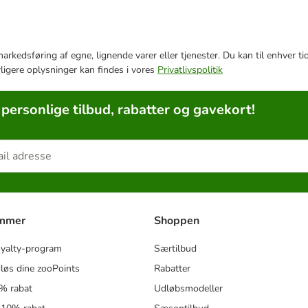
e markedsføring af egne, lignende varer eller tjenester. Du kan til enhve
rligere oplysninger kan findes i vores
Privatlivspolitik
 personlige tilbud, rabatter og gavekort!
ammer
Shoppen
oyalty-program
Særtilbud
løs dine zooPoints
Rabatter
5% rabat
Udløbsmodeller