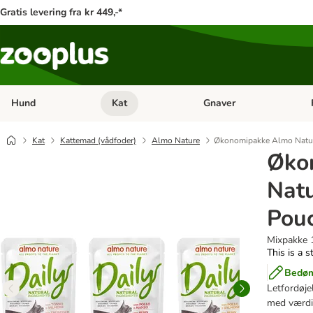
Gratis levering fra kr 449,-*
Hund
Kat
Gnaver
Åben kategori menu: Hund
Åben kategori menu: Kat
Åb
Kat
Kattemad (vådfoder)
Almo Nature
Økonomipakke Almo Natur
Øko
Nat
Pouc
Mixpakke 1
This is a s
Bedøm
Letfordøjel
med værdif