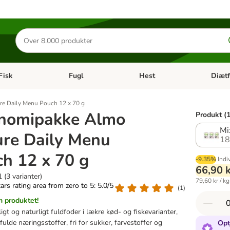
Søg
efter
produkter
Fisk
Fugl
Hest
Diætf
en kategori menu: Gnaver
Åben kategori menu: Fisk
Åben kategori menu: Fugl
Åben ka
e Daily Menu Pouch 12 x 70 g
nomipakke Almo
Produkt (1
Mi
ure Daily Menu
18
h 12 x 70 g
-9.35%
Indi
66,90 
 (3 varianter)
79,60 kr / kg
tars rating area from zero to 5: 5.0/5
(
1
)
 produktet!
igt og naturligt fuldfoder i lækre kød- og fiskevarianter,
ulde næringsstoffer, fri for sukker, farvestoffer og
Opt