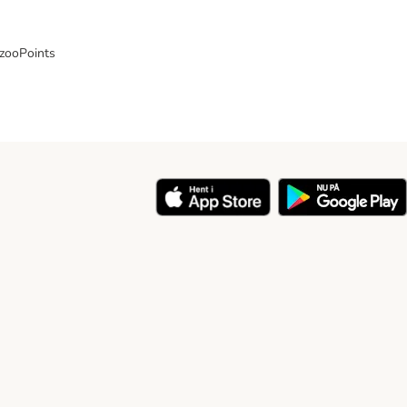
 zooPoints
y