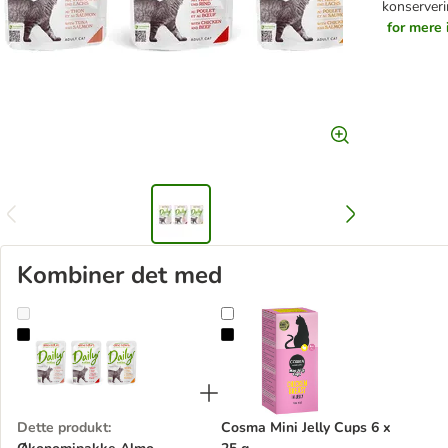
konserveri
for mere 
Kombiner det med
Økonomipakke Almo Nature Daily Menu Pouch 12 x 70 g
Cosma Mini Jelly Cups 6 x 25 g
Dette produkt
:
Cosma Mini Jelly Cups 6 x