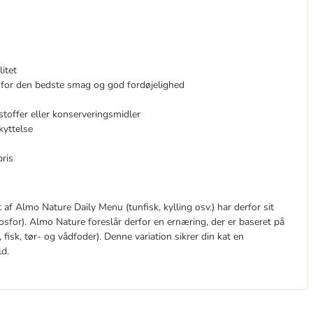
itet
r for den bedste smag og god fordøjelighed
stoffer eller konserveringsmidler
kyttelse
ris
af Almo Nature Daily Menu (tunfisk, kylling osv.) har derfor sit
fosfor). Almo Nature foreslår derfor en ernæring, der er baseret på
 fisk, tør- og vådfoder). Denne variation sikrer din kat en
ld.