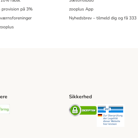
 10% rabat
Sæsontilbud
 – provision på 3%
zooplus App
eværnsforeninger
Nyhedsbrev – tilmeld dig og få 333
zooplus
ere
Sikkerhed
ping Method
stnord Shipping Method
Bring Shipping Method
Security
Securit