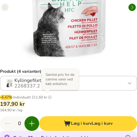
Produkt (4 varianter)
Samlet pris for de
samme varer ved
Kyllingefilet med tranebær
køb enkeltvis
2268337.2
-6.47%
Individuelt
211,60 kr
197,90 kr
164,90 kr / kg
Læg i kurv
Læg i kurv