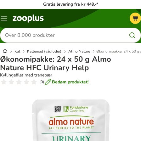
Gratis levering fra kr 449,-*
Menu
kategori
Søg
efter
produkter
Kat
Kattemad (vådfoder)
Almo Nature
Økonomipakke: 24 x 50 g 
Økonomipakke: 24 x 50 g Almo
Nature HFC Urinary Help
Kyllingefilet med tranebær
Bedøm produktet!
(
0
)