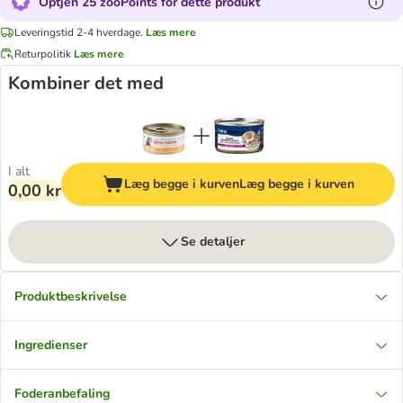
Optjen 25 zooPoints for dette produkt
Leveringstid 2-4 hverdage.
Læs mere
Returpolitik
Læs mere
Kombiner det med
I alt
Læg begge i kurven
Læg begge i kurven
0,00 kr
Se detaljer
Produktbeskrivelse
Ingredienser
Foderanbefaling