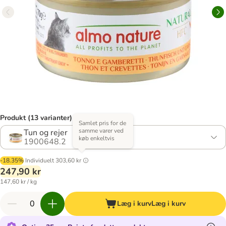
Produkt (13 varianter)
Samlet pris for de
samme varer ved
Tun og rejer
køb enkeltvis
1900648.2
-18.35%
Individuelt
303,60 kr
247,90 kr
147,60 kr / kg
Læg i kurv
Læg i kurv