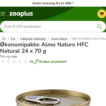
Gratis levering fra kr 449,-*
Menu
kategori
Søg
efter
produkter
Kat
Kattemad (vådfoder)
Almo Nature
Økonomipakke Almo Natur
Økonomipakke Almo Nature HFC
Natural 24 x 70 g
Tun og rejer
Bedøm produktet!
(
0
)