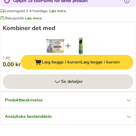
Optjen 19 zooPoints for dette produkt
Leveringstid 2-4 hverdage.
Læs mere
Returpolitik
Læs mere
Kombiner det med
I alt
Læg begge i kurven
Læg begge i kurven
0,00 kr
Se detaljer
Produktbeskrivelse
Analytiske bestanddele: