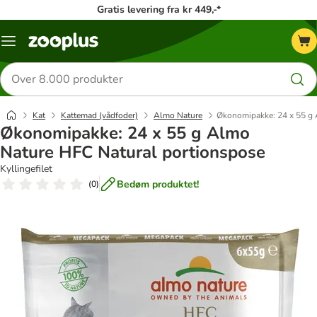
Gratis levering fra kr 449,-*
Menu
kategori
Søg
efter
produkter
Kat
Kattemad (vådfoder)
Almo Nature
Økonomipakke: 24 x 55 g 
Økonomipakke: 24 x 55 g Almo
Nature HFC Natural portionspose
Kyllingefilet
Bedøm produktet!
(
0
)