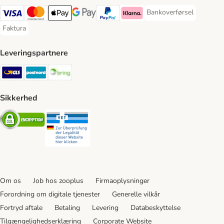
Bankoverførsel
Bankoverførsel Payment
VISA Payment Method
Mastercard Payment Method
Apply pay Payment Method
Google Pay Payment Method
paypal Payment Method
Klarna Payment Method
Faktura
Faktura Payment Method
Leveringspartnere
GLS Shipping Method
Postnord Shipping Method
Bring Shipping Method
Sikkerhed
Security
Security
Om os
Job hos zooplus
Firmaoplysninger
Forordning om digitale tjenester
Generelle vilkår
Fortryd aftale
Betaling
Levering
Databeskyttelse
Tilgængelighedserklæring
Corporate Website