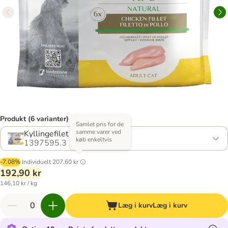
Produkt (6 varianter)
Samlet pris for de
samme varer ved
Kyllingefilet
køb enkeltvis
1397595.3
-7.08%
Individuelt
207,60 kr
192,90 kr
146,10 kr / kg
Læg i kurv
Læg i kurv