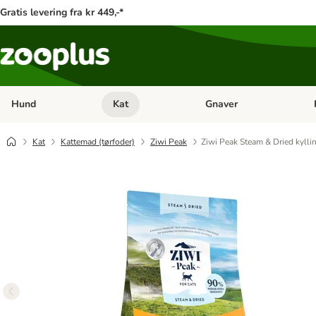
Gratis levering fra kr 449,-*
Hund
Kat
Gnaver
Åben kategori menu: Hund
Åben kategori menu: Kat
Åb
Kat
Kattemad (tørfoder)
Ziwi Peak
Ziwi Peak Steam & Dried kylli