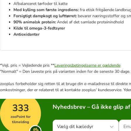
Afbalanceret tørfoder til katte
Med kylling som første ingrediens:
fra etisk fritgående landbru
Forsigtigt dampkogt og lufttørret:
bevarer næringsstoffer og s
90% animalsk protein:
Andel af det samlede proteinindhold
Kilde til omega-3-fedtsyrer
Antioxidanter
*Vejl. pris = Vejledende pris **
Leveringsbetingelserne er gældende
"Normalt" = Den laveste pris på varianten inden for de seneste 30 dage.
zooplus forbeholder sig retten til at bruge din e-mailadresse til direkt
omkostninger, der er relateret til at kontakte zooplus' kundeservice. Yde
333
Nyhedsbrev – Gå ikke glip af
zooPoint for
tilmelding
Vælg dit kæledyr