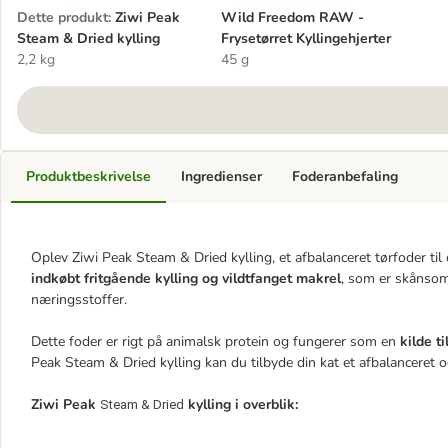
Dette produkt
:
Ziwi Peak
Wild Freedom RAW -
Steam & Dried kylling
Frysetørret Kyllingehjerter
2,2 kg
45 g
Produktbeskrivelse
Ingredienser
Foderanbefaling
Oplev Ziwi Peak Steam & Dried kylling, et afbalanceret tørfoder til 
indkøbt fritgående kylling og vildtfanget makrel
, som er skånso
næringsstoffer.
Dette foder er rigt på animalsk protein og fungerer som en
kilde t
Peak Steam & Dried kylling kan du tilbyde din kat et afbalanceret
Ziwi Peak
kylling i overblik:
Steam & Dried