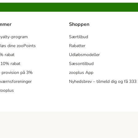
ammer
Shoppen
oyalty-program
Særtilbud
løs dine zooPoints
Rabatter
5% rabat
Udløbsmodeller
 10% rabat
Sæsontilbud
 – provision på 3%
zooplus App
eværnsforeninger
Nyhedsbrev – tilmeld dig og få 333
zooplus