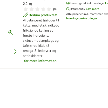
Leveringstid 2-4 hverdage.
L
2,2 kg
Returpolitik
Læs mere
(
0
)
Alle priser er inkl. moms
men eks
Bedøm produktet!
leveringsomkostninger
Afbalanceret tørfoder til
katte, med etisk indkøbt
fritgående kylling som
første ingrediens,
skånsomt dampkogt og
lufttørret, kilde til
omega-3-fedtsyrer og
antioxidanter
for mere information
yllingehjerter