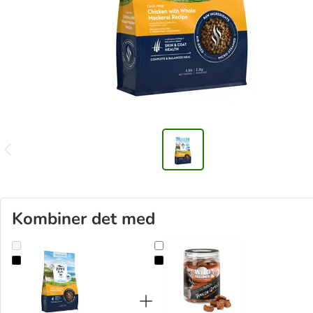
Kombiner det med
Ziwi Peak Steam & Dried kylling
Wild Freedom RAW - Frysetørret K