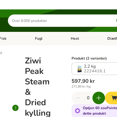
Søg
efter
produkter
Fisk
Fugl
Hest
Diætf
en kategori menu: Gnaver
Åben kategori menu: Fisk
Åben kategori menu: Fugl
Åben ka
ng
Ziwi
Produkt (2 varianter)
2,2 kg
Peak
2224416.1
Steam
597,90 kr
271,80 kr / kg
&
Dried
Optjen 60 zooPoints
kylling
dette produkt