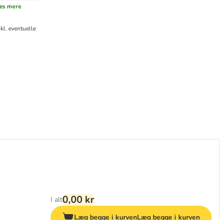
æs mere
kl. eventuelle
0,00 kr
I alt
Læg begge i kurven
Læg begge i kurven