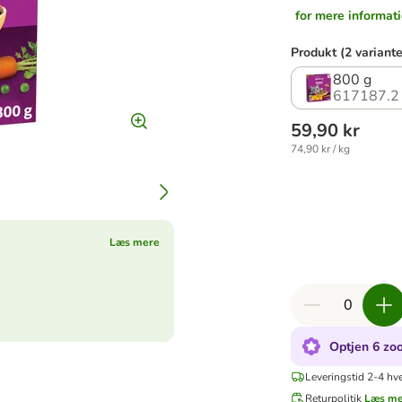
for mere informat
Produkt (2 variante
800 g
617187.2
59,90 kr
74,90 kr / kg
Læs mere
Optjen 6 zoo
Leveringstid 2-4 hv
Returpolitik
Læs m