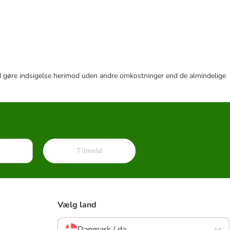
r tid gøre indsigelse herimod uden andre omkostninger end de almindelige
Tilmeld
Vælg land
Danmark / da