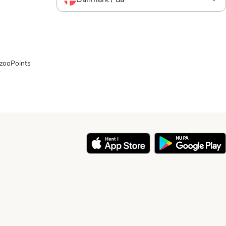
 zooPoints
y