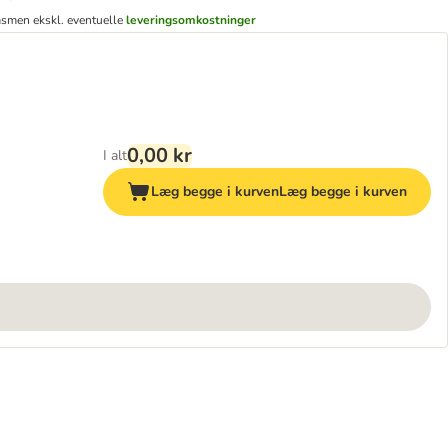
ms
men ekskl. eventuelle
leveringsomkostninger
0,00 kr
I alt
Læg begge i kurven
Læg begge i kurven