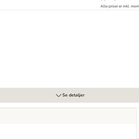
Alle priser er inkl. mo
x 85 g
Se detaljer