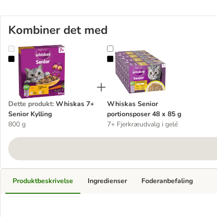
Kombiner det med
Whiskas 7+ Senior Kylling
Whiskas Senior portionsposer 48 
Dette produkt
:
Whiskas 7+
Whiskas Senior
Senior Kylling
portionsposer 48 x 85 g
800 g
7+ Fjerkræudvalg i gelé
Produktbeskrivelse
Ingredienser
Foderanbefaling