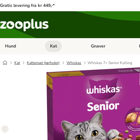
Gratis levering fra kr 449,-*
Hund
Kat
Gnaver
Åben kategori menu: Hund
Åben kategori menu: Kat
Åb
Kat
Kattemad (tørfoder)
Whiskas
Whiskas 7+ Senior Kylling