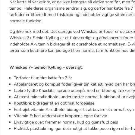
Når katte bliver ældre, er de ikke længere så aktive som før, men fo
tempo. Hele deres organisme ændrer sig, og derfor har katte fra 7 å
tørfoder er tilberedt med frisk kød og indeholder vigtige vitaminer o
normale funktion.
Og ikke nok med det: Det særlige ved Whiskas tørfoder er de lækre
Whiskas 7+ Senior Kylling er et fuldværdigt og afbalanceret foder ti
indeholdte A-vitamin bidrager til at opretholde et normalt syn. E-
ærter som kostfibre kan bidrage til en normal tarmfunktion hos din
Whiskas 7+ Senior Kylling – oversigt:
Tørfoder til ældre katte fra 7 år
Afbalanceret og komplet foder: giver din kat alt, hvad den har br
Lækre fyldte Knackits: sprøde udenpå, med en blød og lækker fy
Afstemt mineralindhold: understøtter normal funktion af urinvej
Kostfibre: bidrager til en optimal fordøjelse
Forhøjet vitamin A-indhold: bidrager til at bevare et normalt syn
Vitamin E: kan understøtte kroppens egne forsvar
Livsvigtige olier: fremmer normal hud og glansfuld pels
Praktisk plastlukning: gør det muligt at lukke posen igen efter 