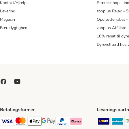
Kontakt/Hjælp
Præmieshop – ind
Levering
zooplus Relax – 
Magasin
Opdrætterrabat –
Bæredygtighed
zooplus Affiliate
10% rabat til dyr
Dyrevelfærd hos 
Betalingsformer
Leveringspartn
GLS Ship
Po
VISA Payment Method
Mastercard Payment Method
Apply pay Payment Method
Google Pay Payment Method
paypal Payment Method
Klarna Payment Method