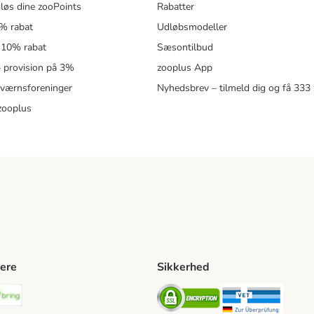
løs dine zooPoints
Rabatter
5% rabat
Udløbsmodeller
 10% rabat
Sæsontilbud
 – provision på 3%
zooplus App
eværnsforeninger
Nyhedsbrev – tilmeld dig og få 333
zooplus
ere
Sikkerhed
ping Method
stnord Shipping Method
Bring Shipping Method
Security
Securit