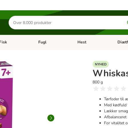
Søg
efter
produkter
Fisk
Fugl
Hest
Diætf
en kategori menu: Gnaver
Åben kategori menu: Fisk
Åben kategori menu: Fugl
Åben ka
NYHED
Whiskas
800 g
Tørfoder til æ
Med kødfuld 
Lækker smag 
Afbalanceret 
For vitalitet 