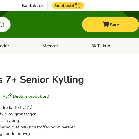
Kontakt os
Genbestil
Kurv
oder
Mærker
% Tilbud
tegori menu: Hest
Åben kategori menu: Diætfoder
Åben kategori menu: Mærk
 7+ Senior Kylling
Bedøm produktet!
(
0
)
ldre katte fra 7 år
fyld og grøntsager
af kylling
indhold af næringsstoffer og mineraler
og sunde urinveje