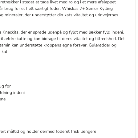
retrækker i stedet at tage livet med ro og i et mere afslappet
r brug for et helt særligt foder. Whiskas 7+ Senior Kylling
g mineraler, der understøtter din kats vitalitet og urinvejernes
 Knackits, der er sprøde udenpå og fyldt med lækker fyld indeni.
l ældre katte og kan bidrage til deres vitalitet og tilfredshed. Det
vitamin kan understøtte kroppens egne forsvar. Gulerødder og
 kat.
ug for
ldning indeni
ene
hvert måltid og holder dermed foderet frisk længere