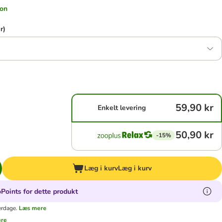
ion
r)
59,90 kr
Enkelt levering
50,90 kr
-15%
Læg i kurv
Læg i kurv
Points for dette produkt
erdage.
Læs mere
ere