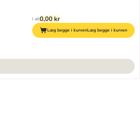
0,00 kr
I alt
Læg begge i kurven
Læg begge i kurven