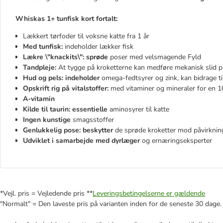
Whiskas 1+ tunfisk kort fortalt:
Lækkert tørfoder til voksne katte fra 1 år
Med tunfisk:
indeholder lækker fisk
Lækre \"knackits\": sprøde
poser med velsmagende Fyld
Tandpleje:
At tygge på kroketterne kan medføre mekanisk slid 
Hud og pels: indeholder
omega-fedtsyrer og zink, kan bidrage t
Opskrift rig på vitalstoffer:
med vitaminer og mineraler for en 1
A-vitamin
Kilde til taurin: essentielle
aminosyrer til katte
Ingen kunstige
smagsstoffer
Genlukkelig pose: beskytter
de sprøde kroketter mod påvirknin
Udviklet i samarbejde med dyrlæger
og ernæringseksperter
*Vejl. pris = Vejledende pris **
Leveringsbetingelserne er gældende
"Normalt" = Den laveste pris på varianten inden for de seneste 30 dage.