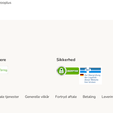
zooplus
ere
Sikkerhed
ping Method
stnord Shipping Method
Bring Shipping Method
Security
Securit
le tjenester
Generelle vilkår
Fortryd aftale
Betaling
Leveri