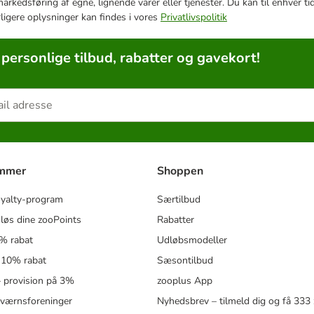
e markedsføring af egne, lignende varer eller tjenester. Du kan til enhve
rligere oplysninger kan findes i vores
Privatlivspolitik
 personlige tilbud, rabatter og gavekort!
ammer
Shoppen
oyalty-program
Særtilbud
løs dine zooPoints
Rabatter
5% rabat
Udløbsmodeller
 10% rabat
Sæsontilbud
 – provision på 3%
zooplus App
eværnsforeninger
Nyhedsbrev – tilmeld dig og få 333