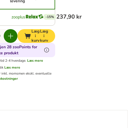
levering
237,90 kr
-15%
Læg
Læg
i
i
kurv
kurv
jen 28 zooPoints for
te produkt
tid 2-4 hverdage.
Læs mere
tik
Læs mere
er inkl. moms
men ekskl. eventuelle
mkostninger