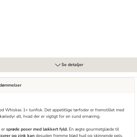
 Adult portionsposer
Se detaljer
dømmelser
ed Whiskas 1+ tunfisk. Det appetitlige tørfoder er fremstillet med
t kæledyr alt, hvad der er vigtigt for en sund ernæring.
t er
sprøde poser med lækkert fyld.
En ægte gourmetglæde til
syrer og zink kan
desuden fremme blød hud og skinnende pels.