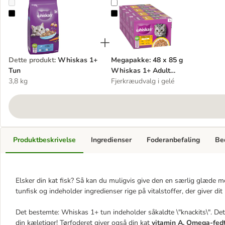
Whiskas 1+ Tun
Megapakke: 48 x 85 g Whiskas 1+
Dette produkt
:
Whiskas 1+
Megapakke: 48 x 85 g
Tun
Whiskas 1+ Adult
3,8 kg
portionsposer
Fjerkræudvalg i gelé
Produktbeskrivelse
Ingredienser
Foderanbefaling
Be
Elsker din kat fisk? Så kan du muligvis give den en særlig glæde m
tunfisk og indeholder ingredienser rige på vitalstoffer, der giver di
Det bestemte: Whiskas 1+ tun indeholder såkaldte \"knackits\". De
din kæletiger! Tørfoderet giver også din kat
vitamin A.
Omega-fedt