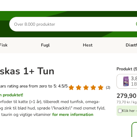
Søg
efter
produkter
Fisk
Fugl
Hest
Diætf
en kategori menu: Gnaver
Åben kategori menu: Fisk
Åben kategori menu: Fugl
Åben ka
skas 1+ Tun
Produkt (5
3,
18
tars rating area from zero to 5: 4.5/5
(
2
)
279,90
 produktet!
rfoder til katte (>1 år), tilberedt med tunfisk, omega-
73,70 kr / kg
og zink til blød hud, sprøde \"knackits\" med cremet fyld,
Klik her
 taurin og vigtige vitaminer
for mere information