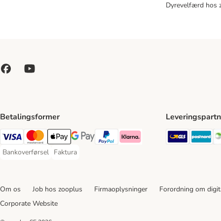
Dyrevelfærd hos 
Betalingsformer
Leveringspartn
GLS Ship
Po
VISA Payment Method
Mastercard Payment Method
Apply pay Payment Method
Google Pay Payment Method
paypal Payment Method
Klarna Payment Method
Bankoverførsel
Faktura
Bankoverførsel Payment Method
Faktura Payment Method
Om os
Job hos zooplus
Firmaoplysninger
Forordning om digita
Corporate Website