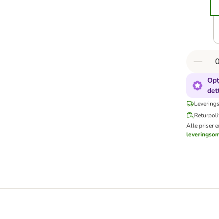
Opt
det
Leverings
Returpoli
Alle priser 
leveringso