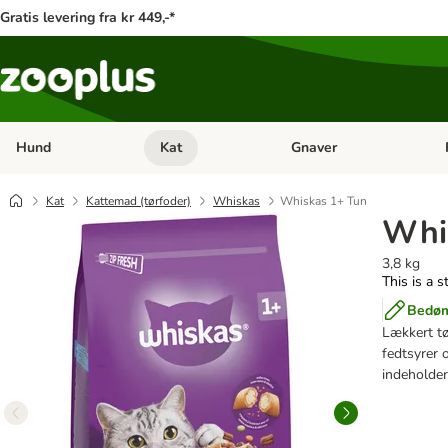
Gratis levering fra kr 449,-*
Hund
Kat
Gnaver
Åben kategori menu: Hund
Åben kategori menu: Kat
Åb
Kat
Kattemad (tørfoder)
Whiskas
Whiskas 1+ Tun
Whi
3,8 kg
This is a s
Bedøm
Lækkert tø
fedtsyrer 
indeholder