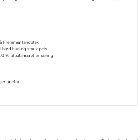
på Fremmer tandplak
il blød hud og smuk pels
00 % afbalanceret ernæring
ger udefra