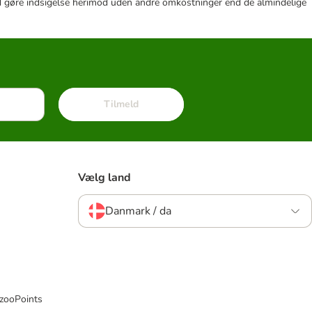
r tid gøre indsigelse herimod uden andre omkostninger end de almindelige
Tilmeld
Vælg land
Danmark / da
 zooPoints