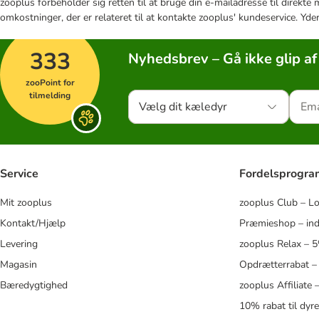
zooplus forbeholder sig retten til at bruge din e-mailadresse til direkt
omkostninger, der er relateret til at kontakte zooplus' kundeservice. Yde
333
Nyhedsbrev – Gå ikke glip af
zooPoint for
tilmelding
Vælg dit kæledyr
Service
Fordelsprogr
Mit zooplus
zooplus Club – L
Kontakt/Hjælp
Præmieshop – ind
Levering
zooplus Relax – 
Magasin
Opdrætterrabat –
Bæredygtighed
zooplus Affiliate
10% rabat til dyr