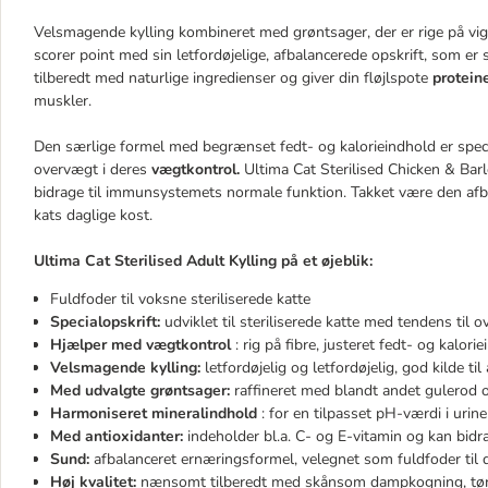
Velsmagende kylling kombineret med grøntsager, der er rige på vigt
scorer point med sin letfordøjelige, afbalancerede opskrift, som er s
tilberedt med naturlige ingredienser og giver din fløjlspote
proteine
muskler.
Den særlige formel med begrænset fedt- og kalorieindhold er specielt
overvægt i deres
vægtkontrol.
Ultima Cat Sterilised Chicken & Bar
bidrage til immunsystemets normale funktion. Takket være den afb
kats daglige kost.
Ultima Cat Sterilised Adult Kylling på et øjeblik:
Fuldfoder til voksne steriliserede katte
Specialopskrift:
udviklet til steriliserede katte med tendens til 
Hjælper med vægtkontrol
: rig på fibre, justeret fedt- og kalori
Velsmagende kylling:
letfordøjelig og letfordøjelig, god kilde ti
Med udvalgte grøntsager:
raffineret med blandt andet gulerod 
Harmoniseret mineralindhold
: for en tilpasset pH-værdi i urin
Med antioxidanter:
indeholder bl.a. C- og E-vitamin og kan bid
Sund:
afbalanceret ernæringsformel, velegnet som fuldfoder til 
Høj kvalitet:
nænsomt tilberedt med skånsom dampkogning, tørr