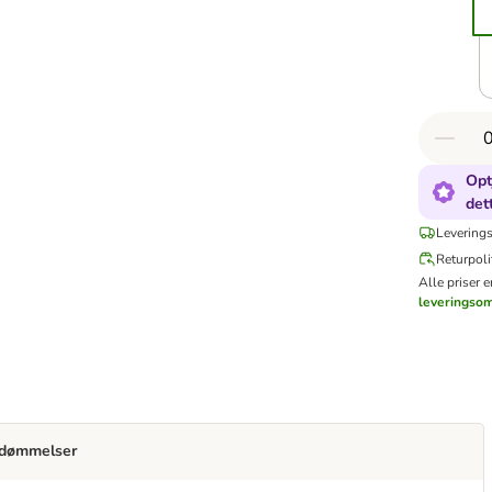
Opt
det
Leverings
Returpoli
Alle priser 
leveringso
dømmelser