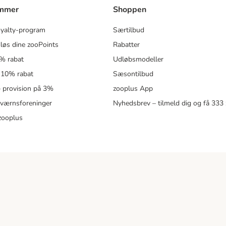
ammer
Shoppen
oyalty-program
Særtilbud
løs dine zooPoints
Rabatter
5% rabat
Udløbsmodeller
 10% rabat
Sæsontilbud
 – provision på 3%
zooplus App
eværnsforeninger
Nyhedsbrev – tilmeld dig og få 333
zooplus