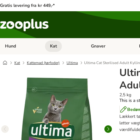
Gratis levering fra kr 449,-*
Hund
Kat
Gnaver
Åben kategori menu: Hund
Åben kategori menu: Kat
Åb
Kat
Kattemad (tørfoder)
Ultima
Ultima Cat Sterilised Adult Kylli
Ulti
Adul
2,5 kg
This is a s
Bedøm
Lækkert tø
letter væg
værdifulde