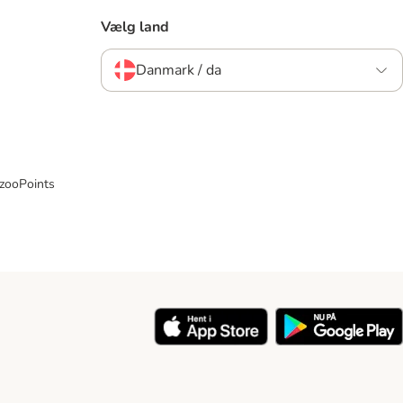
Vælg land
Danmark / da
 zooPoints