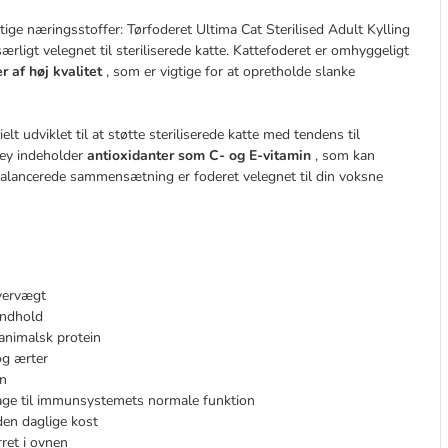
ige næringsstoffer: Tørfoderet Ultima Cat Sterilised Adult Kylling
ærligt velegnet til steriliserede katte. Kattefoderet er omhyggeligt
r af høj kvalitet
, som er vigtige for at opretholde slanke
 udviklet til at støtte steriliserede katte med tendens til
ley indeholder
antioxidanter som C- og E-vitamin
, som kan
alancerede sammensætning er foderet velegnet til din voksne
overvægt
eindhold
l animalsk protein
og ærter
en
rage til immunsystemets normale funktion
den daglige kost
et i ovnen