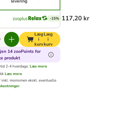
levering
117,20 kr
-15%
Læg
Læg
i
i
kurv
kurv
jen 14 zooPoints for
te produkt
tid 2-4 hverdage.
Læs mere
tik
Læs mere
er inkl. moms
men ekskl. eventuelle
mkostninger