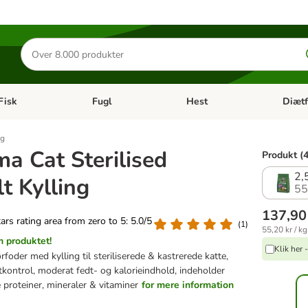
Søg
efter
produkter
Fisk
Fugl
Hest
Diætf
en kategori menu: Gnaver
Åben kategori menu: Fisk
Åben kategori menu: Fugl
Åben ka
ng
ma Cat Sterilised
Produkt (4
2,
t Kylling
55
137,90
tars rating area from zero to 5: 5.0/5
(
1
)
55,20 kr / kg
 produktet!
Klik her
rfoder med kylling til steriliserede & kastrerede katte,
tkontrol, moderat fedt- og kalorieindhold, indeholder
 proteiner, mineraler & vitaminer
for mere information