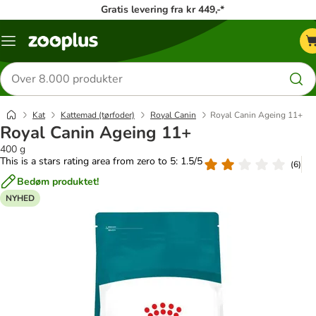
Gratis levering fra kr 449,-*
Menu
kategori
Søg
efter
produkter
Kat
Kattemad (tørfoder)
Royal Canin
Royal Canin Ageing 11+
Royal Canin Ageing 11+
400 g
This is a stars rating area from zero to 5: 1.5/5
(
6
)
Bedøm produktet!
NYHED