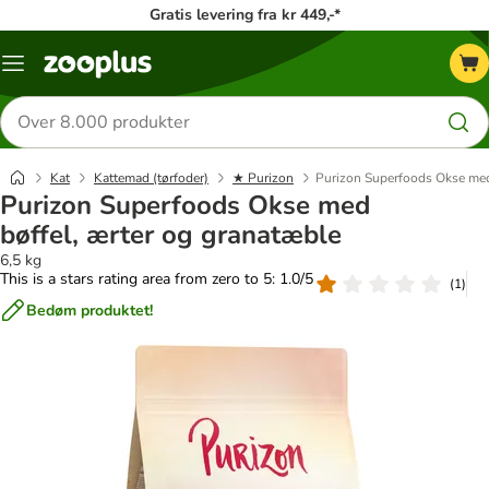
Gratis levering fra kr 449,-*
Menu
kategori
Søg
efter
produkter
Kat
Kattemad (tørfoder)
★ Purizon
Purizon Superfoods Okse med
Purizon Superfoods Okse med
bøffel, ærter og granatæble
6,5 kg
This is a stars rating area from zero to 5: 1.0/5
(
1
)
Bedøm produktet!