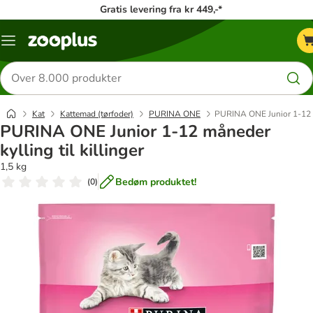
Gratis levering fra kr 449,-*
Menu
kategori
Søg
efter
produkter
Kat
Kattemad (tørfoder)
PURINA ONE
PURINA ONE Junior 1-12 må
PURINA ONE Junior 1-12 måneder
kylling til killinger
1,5 kg
Bedøm produktet!
(
0
)