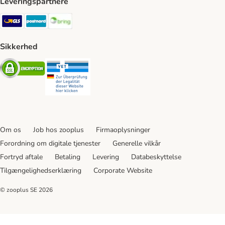
Leveringspartnere
GLS Shipping Method
Postnord Shipping Method
Bring Shipping Method
Sikkerhed
Security
Security
Om os
Job hos zooplus
Firmaoplysninger
Forordning om digitale tjenester
Generelle vilkår
Fortryd aftale
Betaling
Levering
Databeskyttelse
Tilgængelighedserklæring
Corporate Website
© zooplus SE
2026