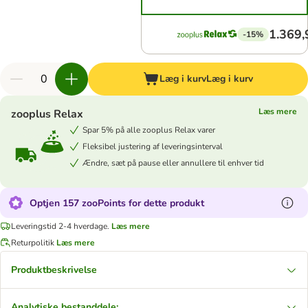
1.369,
-15%
Læg i kurv
Læg i kurv
Læs mere
zooplus Relax
Spar 5% på alle zooplus Relax varer
Fleksibel justering af leveringsinterval
Ændre, sæt på pause eller annullere til enhver tid
Optjen 157 zooPoints for dette produkt
Leveringstid 2-4 hverdage.
Læs mere
Returpolitik
Læs mere
Produktbeskrivelse
Analytiske bestanddele: