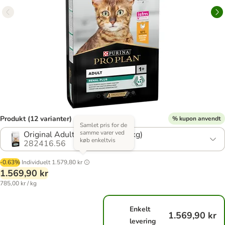
Produkt (12 varianter)
% kupon anvendt
Samlet pris for de
samme varer ved
Original Adult Kylling (2 x 14 kg)
køb enkeltvis
282416.56
-0.63%
Individuelt
1.579,80 kr
1.569,90 kr
785,00 kr / kg
Enkelt
1.569,90 kr
levering