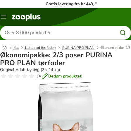
Gratis levering fra kr 449,-*
Menu
kategori
Søg
efter
produkter
Kat
Kattemad (tørfoder)
PURINA PRO PLAN
Økonomipakke: 2/3
Økonomipakke: 2/3 poser PURINA
PRO PLAN tørfoder
Original Adult Kylling (2 x 14 kg)
Bedøm produktet!
(
0
)