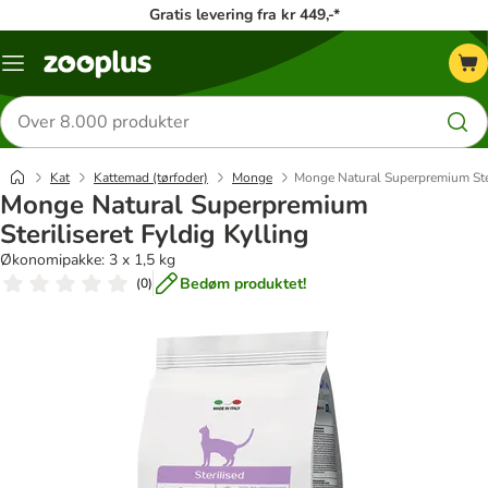
Gratis levering fra kr 449,-*
Menu
kategori
Søg
efter
produkter
Kat
Kattemad (tørfoder)
Monge
Monge Natural Superpremium Steri
Monge Natural Superpremium
Steriliseret Fyldig Kylling
Økonomipakke: 3 x 1,5 kg
Bedøm produktet!
(
0
)