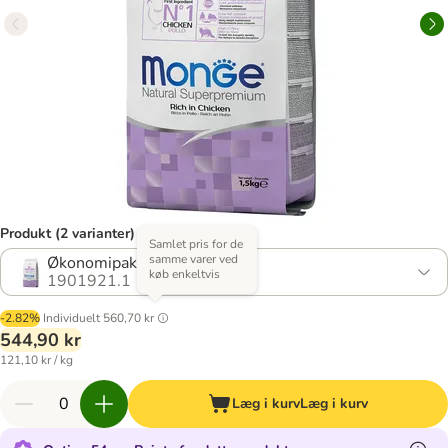
Produkt (2 varianter)
Samlet pris for de
samme varer ved
Økonomipakke: 3 x 1,5 kg
køb enkeltvis
1901921.1
-2.82%
Individuelt
560,70 kr
544,90 kr
121,10 kr / kg
Læg i kurv
Læg i kurv