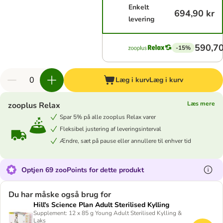
Enkelt
694,90 kr
levering
590,70
-15%
Læg i kurv
Læg i kurv
Læs mere
zooplus Relax
Spar 5% på alle zooplus Relax varer
Fleksibel justering af leveringsinterval
Ændre, sæt på pause eller annullere til enhver tid
Optjen 69 zooPoints for dette produkt
Du har måske også brug for
Hill's Science Plan Adult Sterilised Kylling
Supplement: 12 x 85 g Young Adult Sterilised Kylling &
Laks