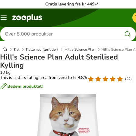
Gratis levering fra kr 449,-*
Menu
kategori
Søg
efter
produkter
Kat
Kattemad (tørfoder)
Hill's Science Plan
Hill's Science Plan A
Hill's Science Plan Adult Sterilised
Kylling
10 kg
This is a stars rating area from zero to 5: 4.8/5
(
22
)
Bedøm produktet!