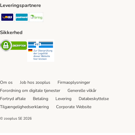
Leveringspartnere
GLS Shipping Method
Postnord Shipping Method
Bring Shipping Method
Sikkerhed
Security
Security
Om os
Job hos zooplus
Firmaoplysninger
Forordning om digitale tjenester
Generelle vilkår
Fortryd aftale
Betaling
Levering
Databeskyttelse
Tilgængelighedserklæring
Corporate Website
© zooplus SE
2026