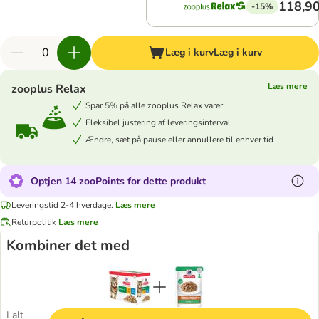
118,90
-15%
Læg i kurv
Læg i kurv
Læs mere
zooplus Relax
Spar 5% på alle zooplus Relax varer
Fleksibel justering af leveringsinterval
Ændre, sæt på pause eller annullere til enhver tid
Optjen 14 zooPoints for dette produkt
Leveringstid 2-4 hverdage.
Læs mere
Returpolitik
Læs mere
Kombiner det med
I alt