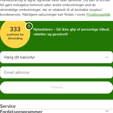
markedsføring af egne, lignende varer eller tjenester. Du kan til enhver
tid gøre indsigelse herimod uden andre omkostninger end de
almindelige omkostninger, der er relateret til at kontakte zooplus'
kundeservice. Yderligere oplysninger kan findes i vores
Privatlivspolitik
333
Nyhedsbrev – Gå ikke glip af personlige tilbud,
rabatter og gavekort!
zooPoint for
tilmelding
Vælg dit kæledyr
Tilmeld
Service
Fordelsprogrammer