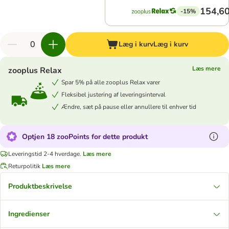
154,60
-15%
Læg i kurv
Læg i kurv
Læs mere
zooplus Relax
Spar 5% på alle zooplus Relax varer
Fleksibel justering af leveringsinterval
Ændre, sæt på pause eller annullere til enhver tid
Optjen 18 zooPoints for dette produkt
Leveringstid 2-4 hverdage.
Læs mere
Returpolitik
Læs mere
Produktbeskrivelse
Ingredienser