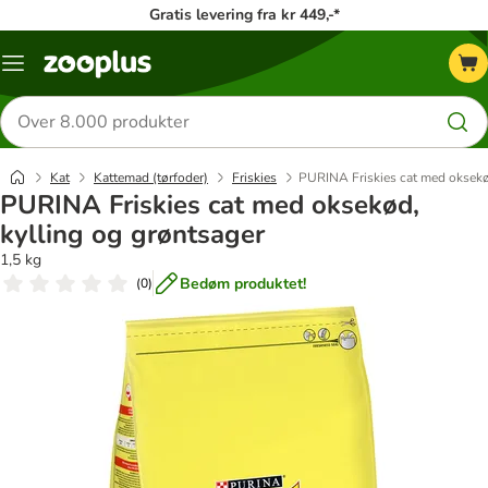
Gratis levering fra kr 449,-*
Menu
kategori
Søg
efter
produkter
Kat
Kattemad (tørfoder)
Friskies
PURINA Friskies cat med oksekø
PURINA Friskies cat med oksekød,
kylling og grøntsager
1,5 kg
Bedøm produktet!
(
0
)