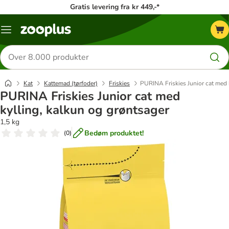
Gratis levering fra kr 449,-*
Menu
kategori
Søg
efter
produkter
Kat
Kattemad (tørfoder)
Friskies
PURINA Friskies Junior cat med 
PURINA Friskies Junior cat med
kylling, kalkun og grøntsager
1,5 kg
Bedøm produktet!
(
0
)