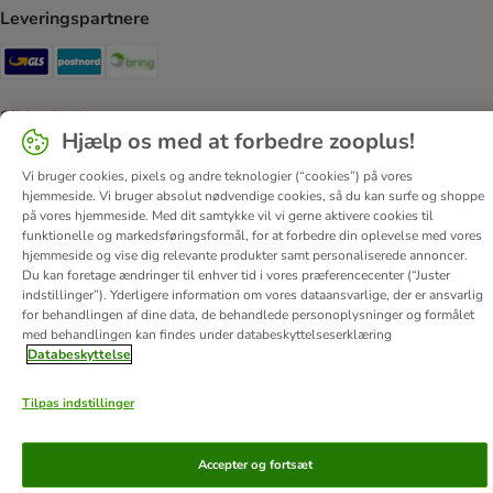
Leveringspartnere
GLS Shipping Method
Postnord Shipping Method
Bring Shipping Method
Sikkerhed
Hjælp os med at forbedre zooplus!
Security
Security
Vi bruger cookies, pixels og andre teknologier (“cookies”) på vores
hjemmeside. Vi bruger absolut nødvendige cookies, så du kan surfe og shoppe
på vores hjemmeside. Med dit samtykke vil vi gerne aktivere cookies til
funktionelle og markedsføringsformål, for at forbedre din oplevelse med vores
hjemmeside og vise dig relevante produkter samt personaliserede annoncer.
Du kan foretage ændringer til enhver tid i vores præferencecenter (“Juster
indstillinger”). Yderligere information om vores dataansvarlige, der er ansvarlig
Om os
Job hos zooplus
Firmaoplysninger
for behandlingen af ​​dine data, de behandlede personoplysninger og formålet
Forordning om digitale tjenester
Generelle vilkår
med behandlingen kan findes under databeskyttelseserklæring
Databeskyttelse
Fortryd aftale
Betaling
Levering
Databeskyttelse
Tilgængelighedserklæring
Corporate Website
Tilpas indstillinger
© zooplus SE
2026
Accepter og fortsæt