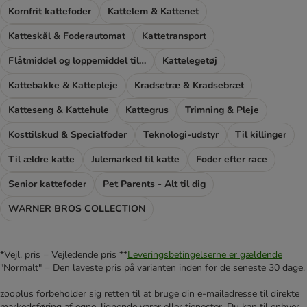
Kornfrit kattefoder
Kattelem & Kattenet
Katteskål & Foderautomat
Kattetransport
Flåtmiddel og loppemiddel til katte
Kattelegetøj
Kattebakke & Kattepleje
Kradsetræ & Kradsebræt
Katteseng & Kattehule
Kattegrus
Trimning & Pleje
Kosttilskud & Specialfoder
Teknologi-udstyr
Til killinger
Til ældre katte
Julemarked til katte
Foder efter race
Senior kattefoder
Pet Parents - Alt til dig
WARNER BROS COLLECTION
*Vejl. pris = Vejledende pris **
Leveringsbetingelserne er gældende
"Normalt" = Den laveste pris på varianten inden for de seneste 30 dage.
zooplus forbeholder sig retten til at bruge din e-mailadresse til direkte
markedsføring af egne, lignende varer eller tjenester. Du kan til enhver