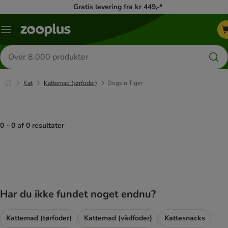
Gratis levering fra kr 449,-*
Menu
kategori
Søg
efter
produkter
Kat
Kattemad (tørfoder)
Dogs'n Tiger
0 - 0 af 0 resultater
product items have been changed
Har du ikke fundet noget endnu?
Kattemad (tørfoder)
Kattemad (vådfoder)
Kattesnacks