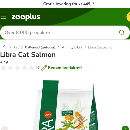
Gratis levering fra kr 449,-*
Menu
kategori
Søg
efter
produkter
Kat
Kattemad (tørfoder)
Affinity Libra
Libra Cat Salmon
Libra Cat Salmon
3 kg
Bedøm produktet!
(
0
)