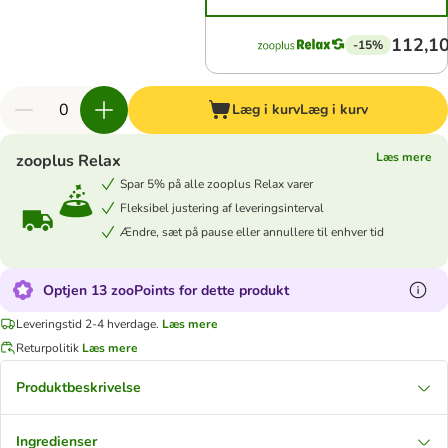
112,10
-15%
Læg i kurv
Læg i kurv
Læs mere
zooplus Relax
Spar 5% på alle zooplus Relax varer
Fleksibel justering af leveringsinterval
Ændre, sæt på pause eller annullere til enhver tid
Optjen 13 zooPoints for dette produkt
Leveringstid 2-4 hverdage.
Læs mere
Returpolitik
Læs mere
Produktbeskrivelse
Ingredienser