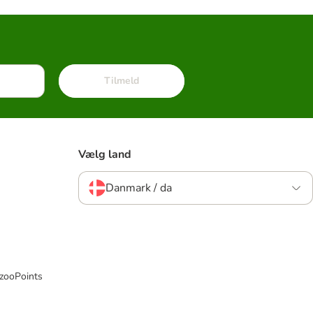
Tilmeld
Vælg land
Danmark / da
 zooPoints