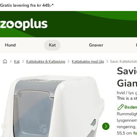
Gratis levering fra kr 449,-*
Hund
Kat
Gnaver
Åben kategori menu: Hund
Åben kategori menu: Kat
Åb
Kat
Kattebakke & Kattepleje
Kattebakke med låg
Savic Kattetoile
Savi
Gian
hvid / lys 
This is a s
Bedøm
Rummeligt 
lysgennemt
rengøring,
55,5 cm
f