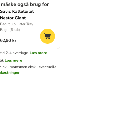
 måske også brug for
Savic Kattetoilet
Nestor Giant
Bag It Up Litter Tray
Bags (6 stk)
62,90 kr
tid 2-4 hverdage.
Læs mere
tik
Læs mere
er inkl. moms
men ekskl. eventuelle
mkostninger