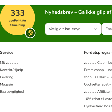
333
Nyhedsbrev – Gå ikke glip af
zooPoint for
tilmelding
Vælg dit kæledyr
Service
Fordelsprogr
Mit zooplus
zooplus Club – L
Kontakt/Hjælp
Præmieshop – ind
Levering
zooplus Relax – 
Magasin
Opdrætterrabat –
Bæredygtighed
zooplus Affiliate
10% rabat til dyr
Dyrevelfærd hos 