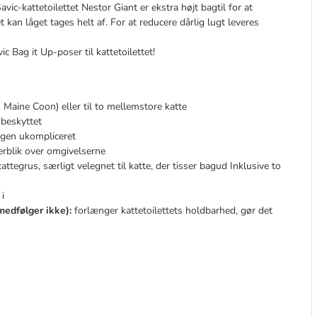
vic-kattetoilettet Nestor Giant er ekstra højt bagtil for at
t kan låget tages helt af. For at reducere dårlig lugt leveres
c Bag it Up-poser til kattetoilettet!
. Maine Coon) eller til to mellemstore katte
 beskyttet
ngen ukompliceret
erblik over omgivelserne
kattegrus, særligt velegnet til katte, der tisser bagud Inklusive to
 i
medfølger ikke):
forlænger kattetoilettets holdbarhed, gør det