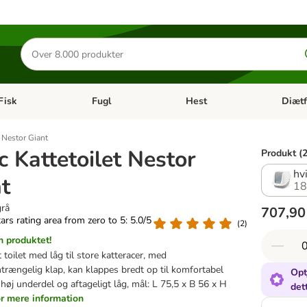
Søg
efter
produkter
Fisk
Fugl
Hest
Diætf
en kategori menu: Gnaver
Åben kategori menu: Fisk
Åben kategori menu: Fugl
Åben ka
t Nestor Giant
c Kattetoilet Nestor
Produkt (2
hvi
t
18
grå
707,90
tars rating area from zero to 5: 5.0/5
(
2
)
 produktet!
toilet med låg til store katteracer, med
rængelig klap, kan klappes bredt op til komfortabel
Opt
 høj underdel og aftageligt låg, mål: L 75,5 x B 56 x H
det
or mere information