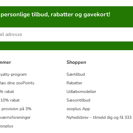
 personlige tilbud, rabatter og gavekort!
ammer
Shoppen
oyalty-program
Særtilbud
løs dine zooPoints
Rabatter
5% rabat
Udløbsmodeller
 10% rabat
Sæsontilbud
 – provision på 3%
zooplus App
eværnsforeninger
Nyhedsbrev – tilmeld dig og få 333
zooplus