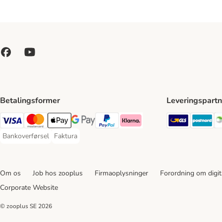
Betalingsformer
Leveringspartn
GLS Ship
Po
VISA Payment Method
Mastercard Payment Method
Apply pay Payment Method
Google Pay Payment Method
paypal Payment Method
Klarna Payment Method
Bankoverførsel
Faktura
Bankoverførsel Payment Method
Faktura Payment Method
Om os
Job hos zooplus
Firmaoplysninger
Forordning om digita
Corporate Website
© zooplus SE
2026