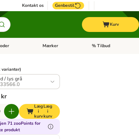
Kontakt os
Genbestil
Kurv
oder
Mærker
% Tilbud
tegori menu: Hest
Åben kategori menu: Diætfoder
Åben kategori menu: Mærk
 varianter)
d / lys grå
33566.0
 kr
Læg
Læg
i
i
kurv
kurv
jen 71 zooPoints for
te produkt