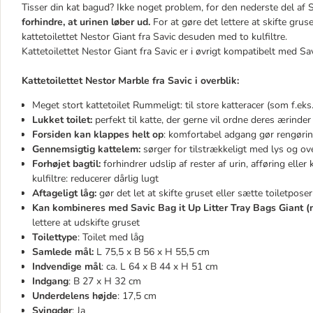
Tisser din kat bagud? Ikke noget problem, for den nederste del af Sa
forhindre, at urinen løber ud.
For at gøre det lettere at skifte gruse
kattetoilettet Nestor Giant fra Savic desuden med to kulfiltre.
Kattetoilettet Nestor Giant fra Savic er i øvrigt kompatibelt med Savi
Kattetoilettet Nestor Marble fra Savic i overblik:
Meget stort kattetoilet Rummeligt: til store katteracer (som f.eks
Lukket toilet:
perfekt til katte, der gerne vil ordne deres ærinder
Forsiden kan klappes helt op
: komfortabel adgang gør rengøri
Gennemsigtig kattelem:
sørger for tilstrækkeligt med lys og ov
Forhøjet bagtil:
forhindrer udslip af rester af urin, afføring eller 
kulfiltre: reducerer dårlig lugt
Aftageligt låg:
gør det let at skifte gruset eller sætte toiletposer
Kan kombineres med Savic Bag it Up Litter Tray Bags Giant (
lettere at udskifte gruset
Toilettype
: Toilet med låg
Samlede mål:
L 75,5 x B 56 x H 55,5 cm
Indvendige mål
: ca. L 64 x B 44 x H 51 cm
Indgang
: B 27 x H 32 cm
Underdelens højde
: 17,5 cm
Svingdør
: Ja