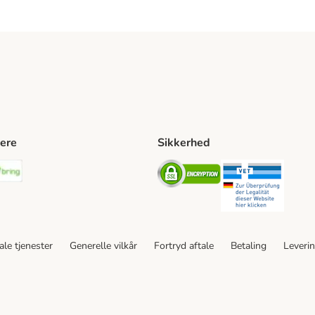
ere
Sikkerhed
ping Method
stnord Shipping Method
Bring Shipping Method
Security
Securit
le tjenester
Generelle vilkår
Fortryd aftale
Betaling
Leveri