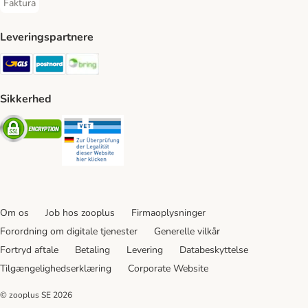
Faktura
Faktura Payment Method
Leveringspartnere
GLS Shipping Method
Postnord Shipping Method
Bring Shipping Method
Sikkerhed
Security
Security
Om os
Job hos zooplus
Firmaoplysninger
Forordning om digitale tjenester
Generelle vilkår
Fortryd aftale
Betaling
Levering
Databeskyttelse
Tilgængelighedserklæring
Corporate Website
© zooplus SE
2026