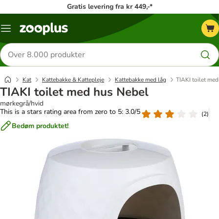
Gratis levering fra kr 449,-*
Menu
kategori
Søg
efter
produkter
Kat
Kattebakke & Kattepleje
Kattebakke med låg
TIAKI toilet me
TIAKI toilet med hus Nebel
mørkegrå/hvid
This is a stars rating area from zero to 5: 3.0/5
(
2
)
Bedøm produktet!