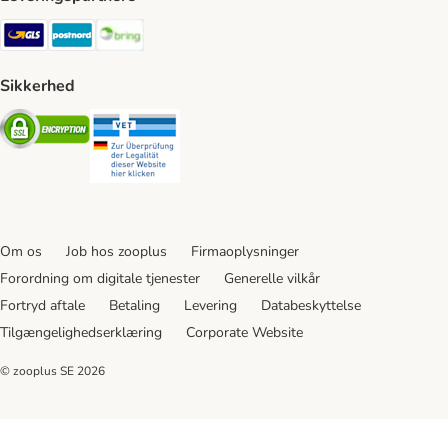
GLS Shipping Method
Postnord Shipping Method
Bring Shipping Method
Sikkerhed
Security
Security
Om os
Job hos zooplus
Firmaoplysninger
Forordning om digitale tjenester
Generelle vilkår
Fortryd aftale
Betaling
Levering
Databeskyttelse
Tilgængelighedserklæring
Corporate Website
© zooplus SE
2026