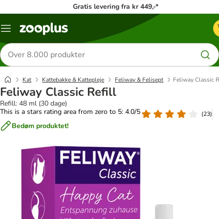
Gratis levering fra kr 449,-*
Menu
kategori
Søg
efter
produkter
Kat
Kattebakke & Kattepleje
Feliway & Felisept
Feliway Classic R
Feliway Classic Refill
Refill: 48 ml (30 dage)
This is a stars rating area from zero to 5: 4.0/5
(
23
)
Bedøm produktet!