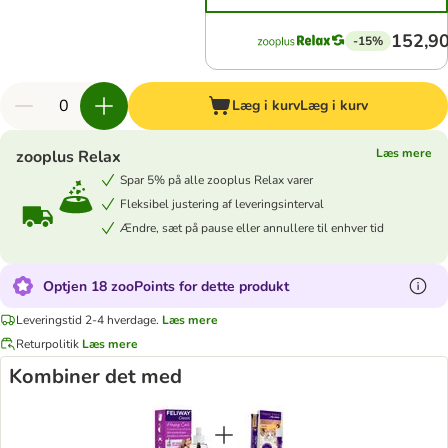
152,90
-15%
Læg i kurv
Læg i kurv
Læs mere
zooplus Relax
Spar 5% på alle zooplus Relax varer
Fleksibel justering af leveringsinterval
Ændre, sæt på pause eller annullere til enhver tid
Optjen 18 zooPoints for dette produkt
Leveringstid 2-4 hverdage.
Læs mere
Returpolitik
Læs mere
Kombiner det med