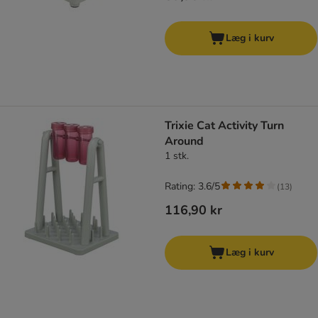
Læg i kurv
Trixie Cat Activity Turn
Around
1 stk.
Rating: 3.6/5
(
13
)
116,90 kr
Læg i kurv