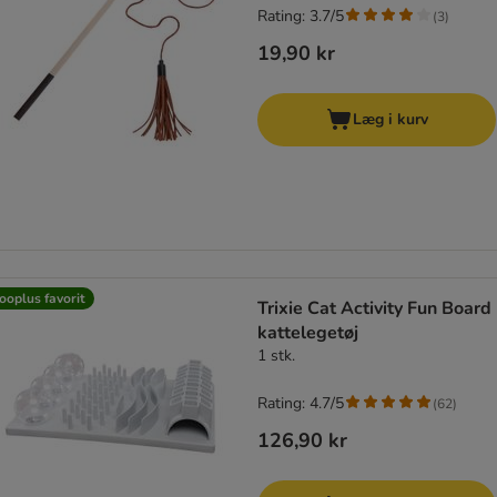
Rating: 3.7/5
(
3
)
19,90 kr
Læg i kurv
ooplus favorit
Trixie Cat Activity Fun Board
kattelegetøj
1 stk.
Rating: 4.7/5
(
62
)
126,90 kr