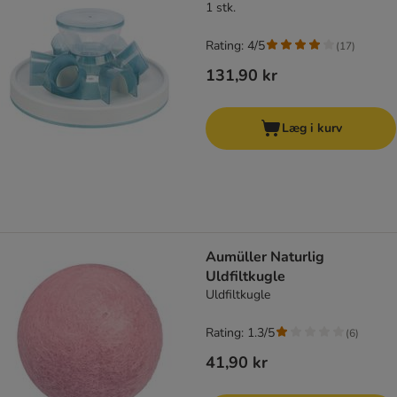
1 stk.
Rating: 4/5
(
17
)
131,90 kr
Læg i kurv
Aumüller Naturlig
Uldfiltkugle
Uldfiltkugle
Rating: 1.3/5
(
6
)
41,90 kr