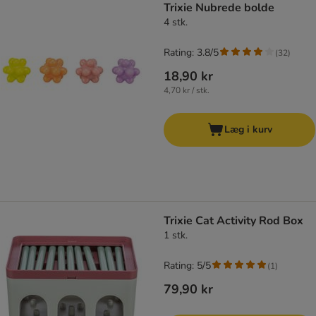
Trixie Nubrede bolde
4 stk.
Rating: 3.8/5
(
32
)
18,90 kr
4,70 kr / stk.
Læg i kurv
Trixie Cat Activity Rod Box
1 stk.
Rating: 5/5
(
1
)
79,90 kr