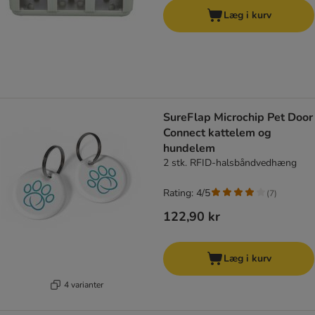
Læg i kurv
SureFlap Microchip Pet Door
Connect kattelem og
hundelem
2 stk. RFID-halsbåndvedhæng
Rating: 4/5
(
7
)
122,90 kr
Læg i kurv
4 varianter