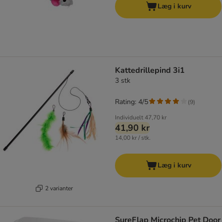
Læg i kurv
Kattedrillepind 3i1
3 stk
Rating: 4/5
(
9
)
Individuelt
47,70 kr
41,90 kr
14,00 kr / stk.
Læg i kurv
2 varianter
SureFlap Microchip Pet Door