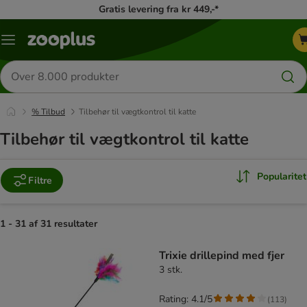
Gratis levering fra kr 449,-*
Menu
kategori
Søg
efter
produkter
% Tilbud
Tilbehør til vægtkontrol til katte
Tilbehør til vægtkontrol til katte
Popularitet
Filtre
1 - 31 af 31 resultater
product items have been changed
Trixie drillepind med fjer
3 stk.
Rating: 4.1/5
(
113
)