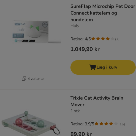
SureFlap Microchip Pet Door
Connect kattelem og
hundelem
Hub
Rating: 4/5
(
7
)
1.049,90 kr
Læg i kurv
4 varianter
Trixie Cat Activity Brain
Mover
1 stk.
Rating: 3.9/5
(
16
)
89,90 kr