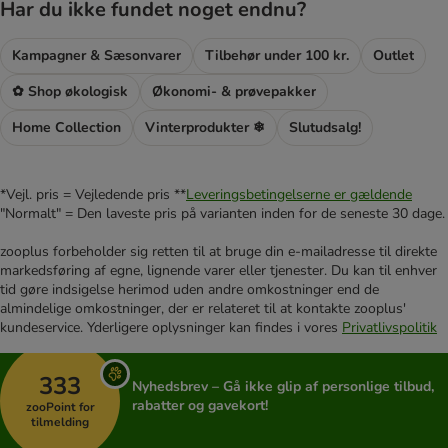
Har du ikke fundet noget endnu?
Kampagner & Sæsonvarer
Tilbehør under 100 kr.
Outlet
✿ Shop økologisk
Økonomi- & prøvepakker
Home Collection
Vinterprodukter ❄
Slutudsalg!
*Vejl. pris = Vejledende pris **
Leveringsbetingelserne er gældende
"Normalt" = Den laveste pris på varianten inden for de seneste 30 dage.
zooplus forbeholder sig retten til at bruge din e-mailadresse til direkte
markedsføring af egne, lignende varer eller tjenester. Du kan til enhver
tid gøre indsigelse herimod uden andre omkostninger end de
almindelige omkostninger, der er relateret til at kontakte zooplus'
kundeservice. Yderligere oplysninger kan findes i vores
Privatlivspolitik
333
Nyhedsbrev – Gå ikke glip af personlige tilbud,
rabatter og gavekort!
zooPoint for
tilmelding