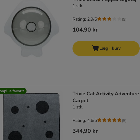
1 stk.
Rating: 2.9/5
(
9
)
104,90 kr
Læg i kurv
ooplus favorit
Trixie Cat Activity Adventure
Carpet
1 stk.
Rating: 4.6/5
(
5
)
344,90 kr