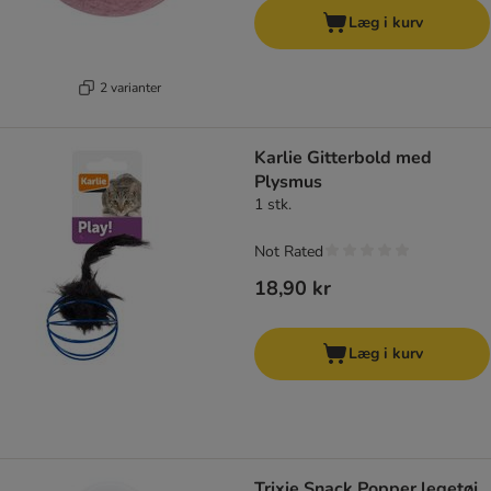
Læg i kurv
2 varianter
Karlie Gitterbold med
Plysmus
1 stk.
Not Rated
18,90 kr
Læg i kurv
Trixie Snack Popper legetøj