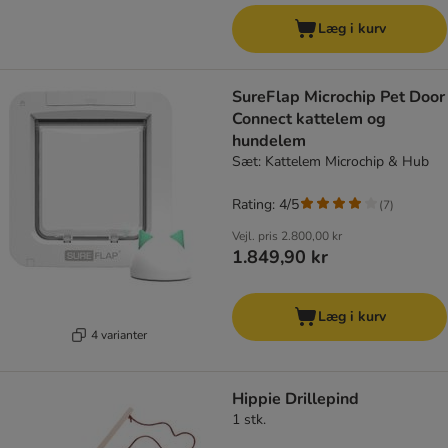
Læg i kurv
SureFlap Microchip Pet Door
Connect kattelem og
hundelem
Sæt: Kattelem Microchip & Hub
Rating: 4/5
(
7
)
Vejl. pris
2.800,00 kr
1.849,90 kr
Læg i kurv
4 varianter
Hippie Drillepind
1 stk.