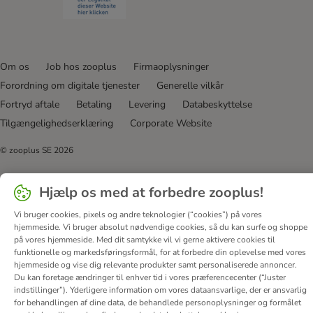
Om os
Job hos zooplus
Firmaoplysninger
Forordning om digitale tjenester
Generelle vilkår
Fortryd aftale
Betaling
Levering
Databeskyttelse
Tilgængelighedserklæring
Corporate Website
© zooplus SE
2026
Hjælp os med at forbedre zooplus!
Vi bruger cookies, pixels og andre teknologier (“cookies”) på vores
hjemmeside. Vi bruger absolut nødvendige cookies, så du kan surfe og shoppe
på vores hjemmeside. Med dit samtykke vil vi gerne aktivere cookies til
funktionelle og markedsføringsformål, for at forbedre din oplevelse med vores
hjemmeside og vise dig relevante produkter samt personaliserede annoncer.
Du kan foretage ændringer til enhver tid i vores præferencecenter (“Juster
indstillinger”). Yderligere information om vores dataansvarlige, der er ansvarlig
for behandlingen af ​​dine data, de behandlede personoplysninger og formålet