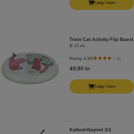
Læg i kurv
Trixie Cat Activity Flip Board
Ø 23 cm
Rating: 4.3/5
(
6
)
49,90 kr
Læg i kurv
Kattedrillepind 3i1