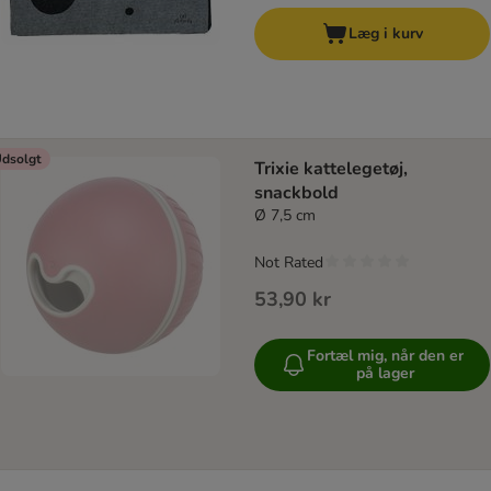
Læg i kurv
dsolgt
Trixie kattelegetøj,
snackbold
Ø 7,5 cm
Not Rated
53,90 kr
Fortæl mig, når den er
på lager